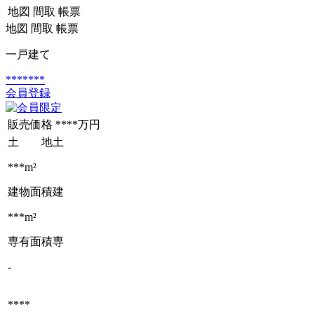
地図
間取
帳票
地図
間取
帳票
一戸建て
*******
会員登録
販売価格
****万円
土 地
土
***m²
建物面積
建
***m²
専有面積
専
-
****