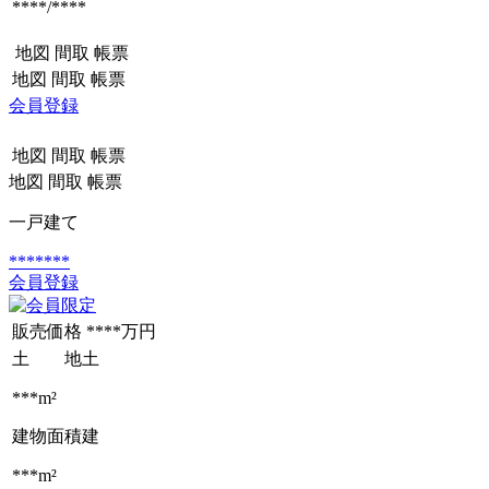
****/****
地図
間取
帳票
地図
間取
帳票
会員登録
地図
間取
帳票
地図
間取
帳票
一戸建て
*******
会員登録
販売価格
****万円
土 地
土
***m²
建物面積
建
***m²