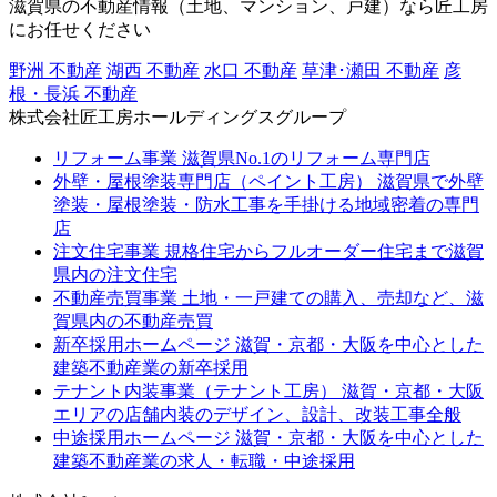
滋賀県の不動産情報（土地、マンション、戸建）なら匠工房
にお任せください
野洲 不動産
湖西 不動産
水口 不動産
草津･瀬田 不動産
彦
根・長浜 不動産
株式会社匠工房ホールディングスグループ
リフォーム事業
滋賀県No.1のリフォーム専門店
外壁・屋根塗装専門店（ペイント工房）
滋賀県で外壁
塗装・屋根塗装・防水工事を手掛ける地域密着の専門
店
注文住宅事業
規格住宅からフルオーダー住宅まで滋賀
県内の注文住宅
不動産売買事業
土地・一戸建ての購入、売却など、滋
賀県内の不動産売買
新卒採用ホームページ
滋賀・京都・大阪を中心とした
建築不動産業の新卒採用
テナント内装事業（テナント工房）
滋賀・京都・大阪
エリアの店舗内装のデザイン、設計、改装工事全般
中途採用ホームページ
滋賀・京都・大阪を中心とした
建築不動産業の求人・転職・中途採用