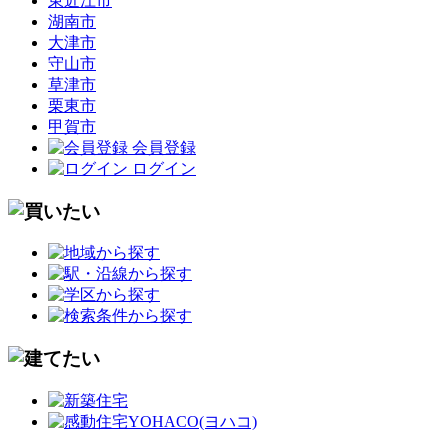
東近江市
湖南市
大津市
守山市
草津市
栗東市
甲賀市
会員登録
ログイン