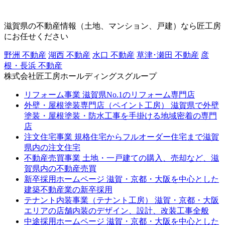
滋賀県の不動産情報（土地、マンション、戸建）なら匠工房
にお任せください
野洲 不動産
湖西 不動産
水口 不動産
草津･瀬田 不動産
彦
根・長浜 不動産
株式会社匠工房ホールディングスグループ
リフォーム事業
滋賀県No.1のリフォーム専門店
外壁・屋根塗装専門店（ペイント工房）
滋賀県で外壁
塗装・屋根塗装・防水工事を手掛ける地域密着の専門
店
注文住宅事業
規格住宅からフルオーダー住宅まで滋賀
県内の注文住宅
不動産売買事業
土地・一戸建ての購入、売却など、滋
賀県内の不動産売買
新卒採用ホームページ
滋賀・京都・大阪を中心とした
建築不動産業の新卒採用
テナント内装事業（テナント工房）
滋賀・京都・大阪
エリアの店舗内装のデザイン、設計、改装工事全般
中途採用ホームページ
滋賀・京都・大阪を中心とした