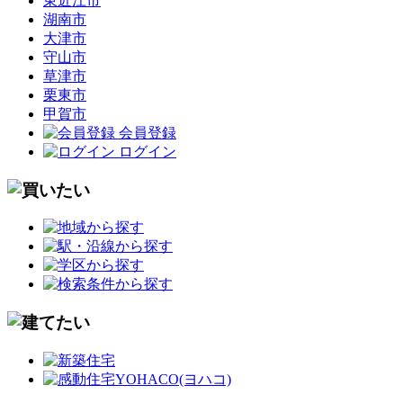
東近江市
湖南市
大津市
守山市
草津市
栗東市
甲賀市
会員登録
ログイン