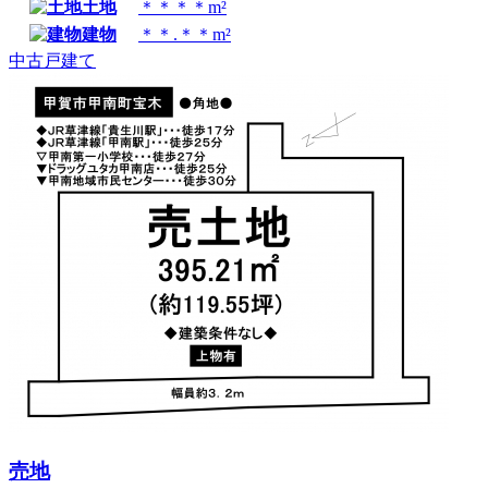
土地
＊＊＊＊m²
建物
＊＊.＊＊m²
中古戸建て
売地