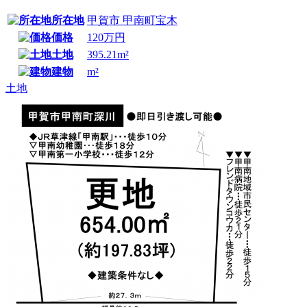
所在地
甲賀市 甲南町宝木
価格
120万円
土地
395.21m²
建物
m²
土地