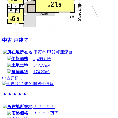
中古 戸建て
所在地
甲賀市 甲賀町鹿深台
価格
2,499万円
土地
347.77m²
建物
174.20m²
中古戸建て
＊＊＊＊＊
所在地
＊＊＊＊＊
価格
＊＊＊＊万円