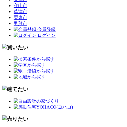
守山市
草津市
栗東市
甲賀市
会員登録
ログイン