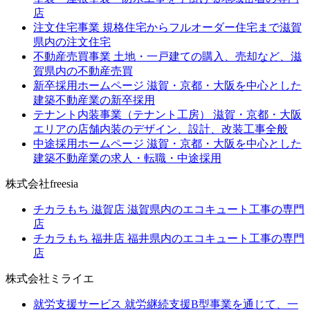
店
注文住宅事業
規格住宅からフルオーダー住宅まで滋賀
県内の注文住宅
不動産売買事業
土地・一戸建ての購入、売却など、滋
賀県内の不動産売買
新卒採用ホームページ
滋賀・京都・大阪を中心とした
建築不動産業の新卒採用
テナント内装事業（テナント工房）
滋賀・京都・大阪
エリアの店舗内装のデザイン、設計、改装工事全般
中途採用ホームページ
滋賀・京都・大阪を中心とした
建築不動産業の求人・転職・中途採用
株式会社freesia
チカラもち 滋賀店
滋賀県内のエコキュート工事の専門
店
チカラもち 福井店
福井県内のエコキュート工事の専門
店
株式会社ミライエ
就労支援サービス
就労継続支援B型事業を通じて、一