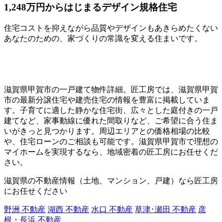
1,248万円からはじまるデザイン規格住宅
住宅コストを抑えながら品質やデザインもあきらめたくない
あなたのための、家づくりの常識を変える住まいです。
滋賀県甲賀市の一戸建て物件詳細。匠工房では、滋賀県甲賀
市の最新分譲住宅や建売住宅の情報を豊富に掲載していま
す。子育てに適した静かな住宅街、広々とした庭付きの一戸
建てなど、家事動線に優れた間取りなど、ご希望に合う住ま
いがきっと見つかります。周辺エリアとの価格相場の比較
や、住宅ローンのご相談も可能です。滋賀県甲賀市で理想の
マイホームを実現するなら、地域密着の匠工房にお任せくだ
さい。
滋賀県の不動産情報（土地、マンション、戸建）なら匠工房
にお任せください
野洲 不動産
湖西 不動産
水口 不動産
草津･瀬田 不動産
彦
根・長浜 不動産