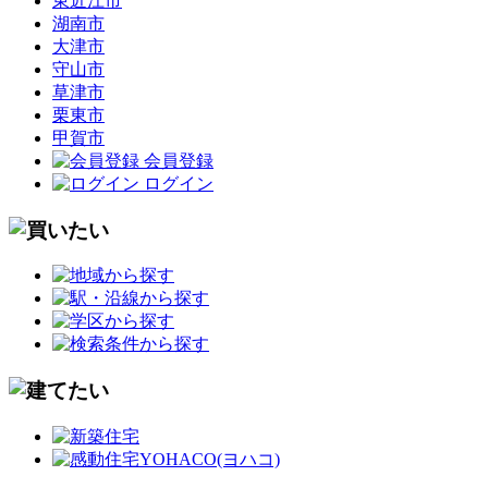
東近江市
湖南市
大津市
守山市
草津市
栗東市
甲賀市
会員登録
ログイン