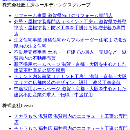
株式会社匠工房ホールディングスグループ
リフォーム事業
滋賀県No.1のリフォーム専門店
外壁・屋根塗装専門店（ペイント工房）
滋賀県で外壁
塗装・屋根塗装・防水工事を手掛ける地域密着の専門
店
注文住宅事業
規格住宅からフルオーダー住宅まで滋賀
県内の注文住宅
不動産売買事業
土地・一戸建ての購入、売却など、滋
賀県内の不動産売買
新卒採用ホームページ
滋賀・京都・大阪を中心とした
建築不動産業の新卒採用
テナント内装事業（テナント工房）
滋賀・京都・大阪
エリアの店舗内装のデザイン、設計、改装工事全般
中途採用ホームページ
滋賀・京都・大阪を中心とした
建築不動産業の求人・転職・中途採用
株式会社freesia
チカラもち 滋賀店
滋賀県内のエコキュート工事の専門
店
チカラもち 福井店
福井県内のエコキュート工事の専門