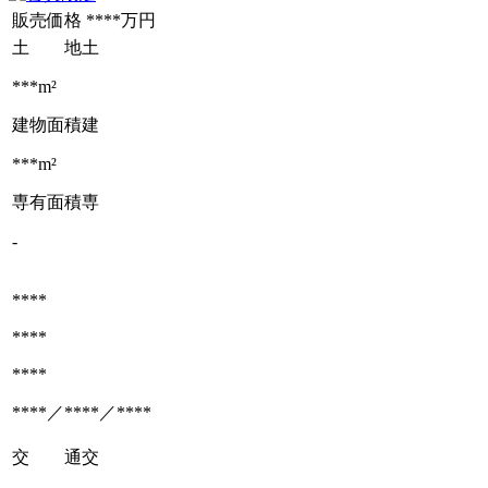
販売価格
****万円
土 地
土
***m²
建物面積
建
***m²
専有面積
専
-
****
****
****
****／****／****
交 通
交