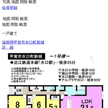
写真
地図
間取
帳票
会員登録
地図
間取
帳票
地図
間取
帳票
一戸建て
滋賀県甲賀市水口町新城
詳 細