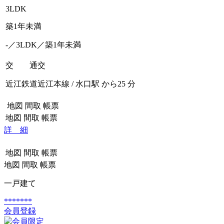
3LDK
築1年未満
-／3LDK／築1年未満
交 通
交
近江鉄道近江本線 / 水口駅 から25 分
地図
間取
帳票
地図
間取
帳票
詳 細
地図
間取
帳票
地図
間取
帳票
一戸建て
*******
会員登録