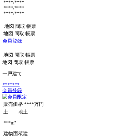
****/****
****/****
****/****
地図
間取
帳票
地図
間取
帳票
会員登録
地図
間取
帳票
地図
間取
帳票
一戸建て
*******
会員登録
販売価格
****万円
土 地
土
***m²
建物面積
建