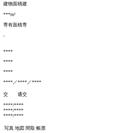
建物面積
建
***m²
専有面積
専
-
****
****
****
****／****／****
交 通
交
****/****
****/****
****/****
写真
地図
間取
帳票