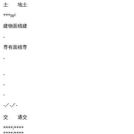
土 地
土
***m²
建物面積
建
-
専有面積
専
-
-
-
-
-／-／-
交 通
交
****/****
****/****