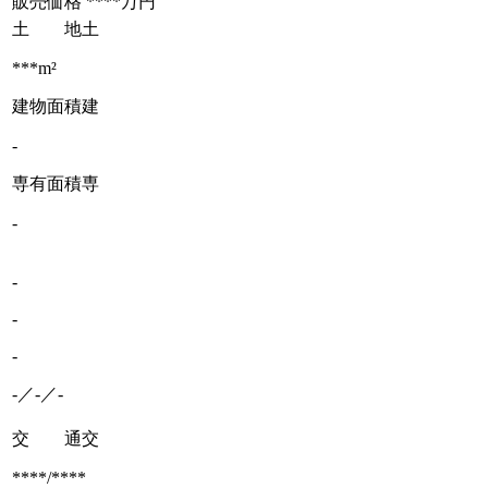
販売価格
****万円
土 地
土
***m²
建物面積
建
-
専有面積
専
-
-
-
-
-／-／-
交 通
交
****/****