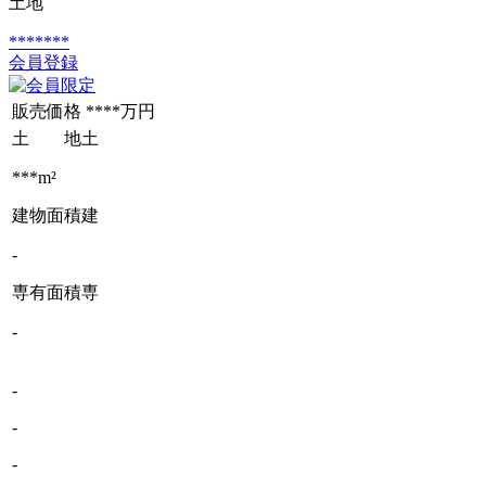
土地
*******
会員登録
販売価格
****万円
土 地
土
***m²
建物面積
建
-
専有面積
専
-
-
-
-