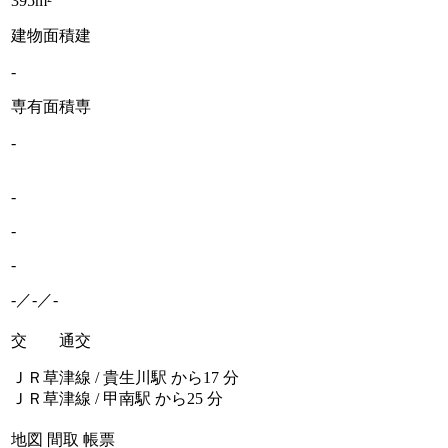
395m²
建物面積
建
-
専有面積
専
-
-
-
-
-／-／-
交 通
交
ＪＲ草津線 / 貴生川駅 から17 分
ＪＲ草津線 / 甲南駅 から25 分
地図
間取
帳票