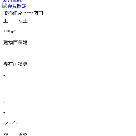
販売価格
****万円
土 地
土
***m²
建物面積
建
-
専有面積
専
-
-
-
-
-／-／-
交 通
交