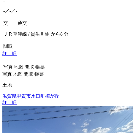
-
-／-／-
交 通
交
ＪＲ草津線 / 貴生川駅 から8 分
間取
詳 細
写真
地図
間取
帳票
写真
地図
間取
帳票
土地
滋賀県甲賀市水口町梅が丘
詳 細