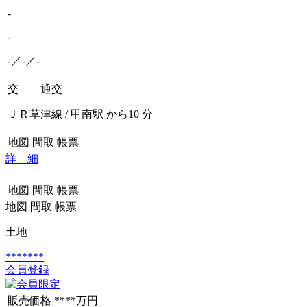
-
-
-／-／-
交 通
交
ＪＲ草津線 / 甲南駅 から10 分
地図
間取
帳票
詳 細
地図
間取
帳票
地図
間取
帳票
土地
*******
会員登録
販売価格
****万円