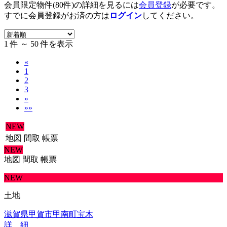
会員限定物件(80件)の詳細を見るには
会員登録
が必要です。
すでに会員登録がお済の方は
ログイン
してください。
1 件 ～ 50 件を表示
«
1
2
3
»
»»
NEW
地図
間取
帳票
NEW
地図
間取
帳票
NEW
土地
滋賀県甲賀市甲南町宝木
詳 細