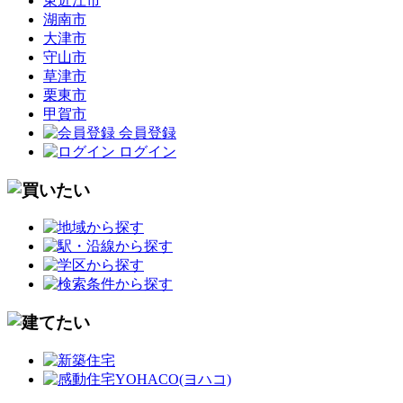
東近江市
湖南市
大津市
守山市
草津市
栗東市
甲賀市
会員登録
ログイン