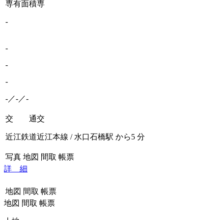
専有面積
専
-
-
-
-
-／-／-
交 通
交
近江鉄道近江本線 / 水口石橋駅 から5 分
写真
地図
間取
帳票
詳 細
地図
間取
帳票
地図
間取
帳票