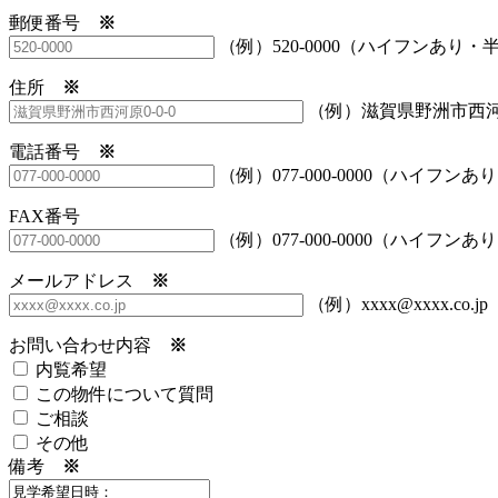
郵便番号
※
（例）520-0000（ハイフンあり・
住所
※
（例）滋賀県野洲市西河原
電話番号
※
（例）077-000-0000（ハイフン
FAX番号
（例）077-000-0000（ハイフン
メールアドレス
※
（例）xxxx@xxxx.co.jp
お問い合わせ内容
※
内覧希望
この物件について質問
ご相談
その他
備考
※