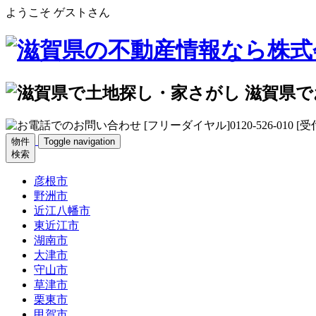
ようこそ ゲストさん
物件
Toggle navigation
検索
彦根市
野洲市
近江八幡市
東近江市
湖南市
大津市
守山市
草津市
栗東市
甲賀市