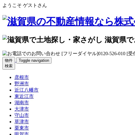
ようこそ ゲストさん
物件
Toggle navigation
検索
彦根市
野洲市
近江八幡市
東近江市
湖南市
大津市
守山市
草津市
栗東市
甲賀市