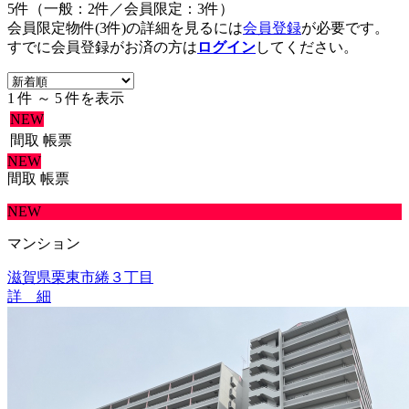
5件（一般：2件／会員限定：3件）
会員限定物件(3件)の詳細を見るには
会員登録
が必要です。
すでに会員登録がお済の方は
ログイン
してください。
1 件 ～ 5 件を表示
NEW
間取
帳票
NEW
間取
帳票
NEW
マンション
滋賀県栗東市綣３丁目
詳 細