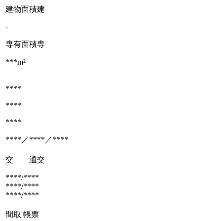
建物面積
建
-
専有面積
専
***m²
****
****
****
****／****／****
交 通
交
****/****
****/****
****/****
間取
帳票