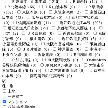
ＪＲ東海道・山陽本線
（1216）
ＪＲ湖西線
（14）
ＪＲ北陸本線
（66）
ＪＲ山陰本線
（0）
ＪＲ草津線
（182）
京阪本線
（0）
京阪京津線
（2）
京阪石山
坂本線
（42）
阪急京都本線
（0）
京都市営烏丸線
（0）
信楽高原鐵道
（11）
近江鉄道近江本線
（393）
近江鉄道八日市線
（79）
京都地下鉄東西線
（0）
バス
（2）
ＪＲ奈良線
（0）
近鉄京都線
（0）
京阪
宇治線
（0）
叡山電鉄
（0）
近江鉄道多賀線
（5）
京福電鉄北野線
（0）
大阪市営谷町線
（0）
阪急嵐山
線
（0）
ＪＲ片町線
（0）
神戸電鉄
（0）
南港ポー
トタウン線
（0）
阪急電鉄
（0）
ＪＲ福知山線
（0）
ＪＲ加古川線
（0）
JR大阪環状線
（0）
OsakaMetro
長堀鶴見緑地線
（0）
JRおおさか東線
（0）
大阪市高
速電気軌道 谷町線
（0）
名古屋市東山線
（0）
京福嵐
山本線
（0）
南海電気鉄道高野線
（0）
駅
種 別
土地
一戸建て
マンション
収益/事業用物件