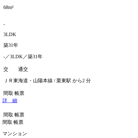
68m²
-
3LDK
築31年
-／3LDK／築31年
交 通
交
ＪＲ東海道・山陽本線 / 栗東駅 から2 分
間取
帳票
詳 細
間取
帳票
間取
帳票
マンション