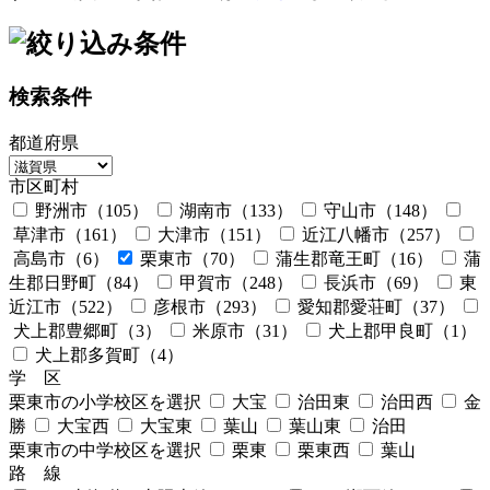
検索条件
都道府県
市区町村
野洲市
（105）
湖南市
（133）
守山市
（148）
草津市
（161）
大津市
（151）
近江八幡市
（257）
高島市
（6）
栗東市
（70）
蒲生郡竜王町
（16）
蒲
生郡日野町
（84）
甲賀市
（248）
長浜市
（69）
東
近江市
（522）
彦根市
（293）
愛知郡愛荘町
（37）
犬上郡豊郷町
（3）
米原市
（31）
犬上郡甲良町
（1）
犬上郡多賀町
（4）
学 区
栗東市の小学校区を選択
大宝
治田東
治田西
金
勝
大宝西
大宝東
葉山
葉山東
治田
栗東市の中学校区を選択
栗東
栗東西
葉山
路 線