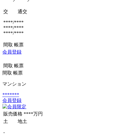
交 通
交
****/****
****/****
****/****
間取
帳票
会員登録
間取
帳票
間取
帳票
マンション
*******
会員登録
販売価格
****万円
土 地
土
-