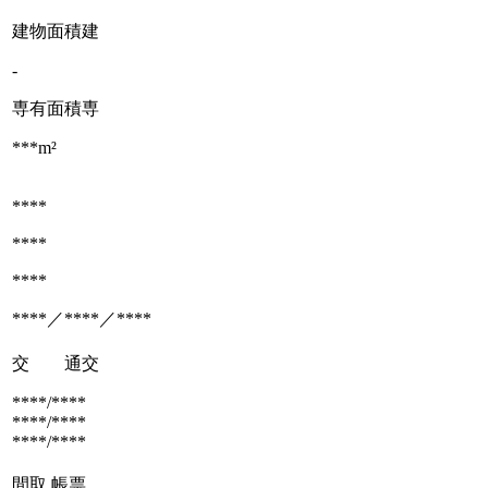
建物面積
建
-
専有面積
専
***m²
****
****
****
****／****／****
交 通
交
****/****
****/****
****/****
間取
帳票