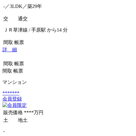
-／3LDK／築29年
交 通
交
ＪＲ草津線 / 手原駅 から14 分
間取
帳票
詳 細
間取
帳票
間取
帳票
マンション
*******
会員登録
販売価格
****万円
土 地
土
-