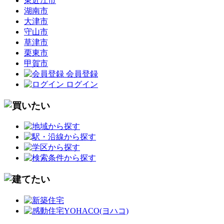
東近江市
湖南市
大津市
守山市
草津市
栗東市
甲賀市
会員登録
ログイン