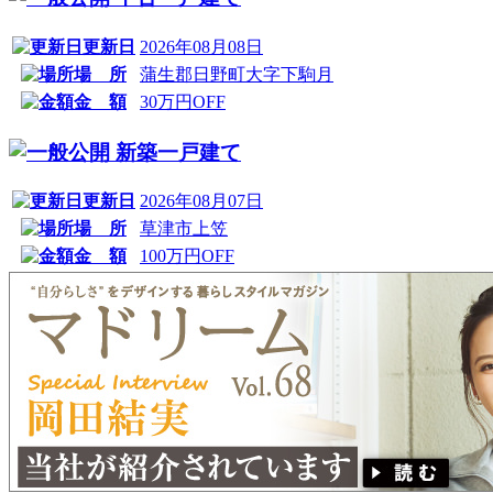
更新日
2026年08月08日
場 所
蒲生郡日野町大字下駒月
金 額
30万円OFF
新築一戸建て
更新日
2026年08月07日
場 所
草津市上笠
金 額
100万円OFF