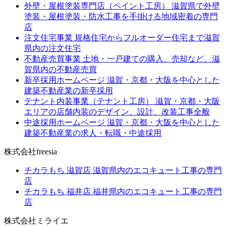
外壁・屋根塗装専門店（ペイント工房）
滋賀県で外壁
塗装・屋根塗装・防水工事を手掛ける地域密着の専門
店
注文住宅事業
規格住宅からフルオーダー住宅まで滋賀
県内の注文住宅
不動産売買事業
土地・一戸建ての購入、売却など、滋
賀県内の不動産売買
新卒採用ホームページ
滋賀・京都・大阪を中心とした
建築不動産業の新卒採用
テナント内装事業（テナント工房）
滋賀・京都・大阪
エリアの店舗内装のデザイン、設計、改装工事全般
中途採用ホームページ
滋賀・京都・大阪を中心とした
建築不動産業の求人・転職・中途採用
株式会社freesia
チカラもち 滋賀店
滋賀県内のエコキュート工事の専門
店
チカラもち 福井店
福井県内のエコキュート工事の専門
店
株式会社ミライエ