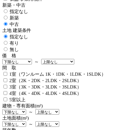
新築・中古
指定なし
新築
中古
土地 建築条件
指定なし
有り
無し
価 格
～
間 取
1室（ワンルーム 1K・1DK・1LDK・1SLDK）
2室（2K・2DK・2LDK・2SLDK）
3室（3K・3DK・3LDK・3SLDK）
4室（4K・4DK・4LDK・4SLDK）
5室以上
建物・専有面積(m²)
～
土地面積(m²)
～