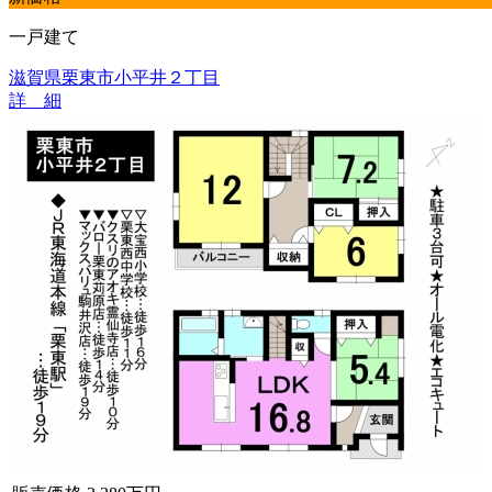
一戸建て
滋賀県栗東市小平井２丁目
詳 細