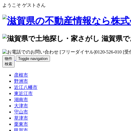
ようこそ ゲストさん
物件
Toggle navigation
検索
彦根市
野洲市
近江八幡市
東近江市
湖南市
大津市
守山市
草津市
栗東市
甲賀市