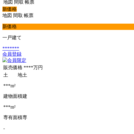
地図
間取
帳票
新価格
地図
間取
帳票
新価格
一戸建て
*******
会員登録
販売価格
****万円
土 地
土
***m²
建物面積
建
***m²
専有面積
専
-