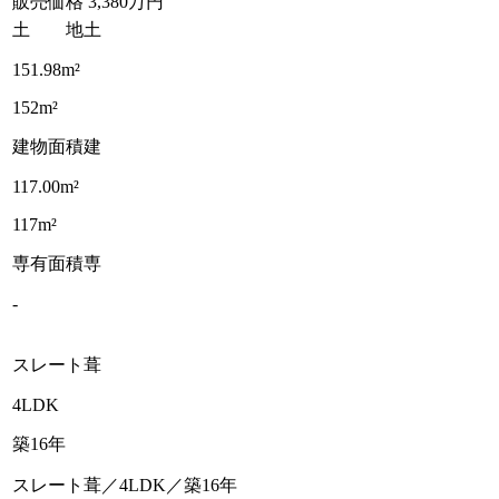
販売価格
3,380万円
土 地
土
151.98m²
152m²
建物面積
建
117.00m²
117m²
専有面積
専
-
スレート葺
4LDK
築16年
スレート葺／4LDK／築16年