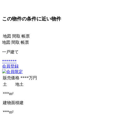
この物件の条件に近い物件
地図
間取
帳票
地図
間取
帳票
一戸建て
*******
会員登録
販売価格
****万円
土 地
土
***m²
建物面積
建
***m²