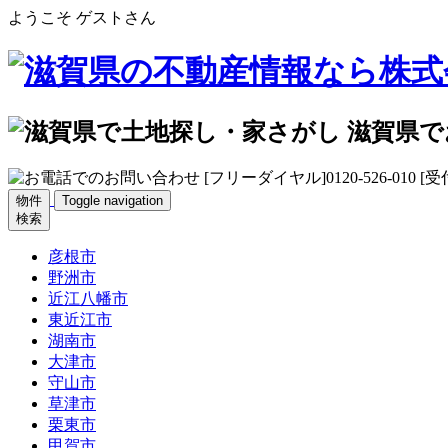
ようこそ ゲストさん
物件
Toggle navigation
検索
彦根市
野洲市
近江八幡市
東近江市
湖南市
大津市
守山市
草津市
栗東市
甲賀市