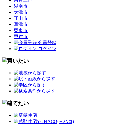
東近江市
湖南市
大津市
守山市
草津市
栗東市
甲賀市
会員登録
ログイン