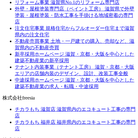
リフォーム事業
滋賀県No.1のリフォーム専門店
外壁・屋根塗装専門店（ペイント工房）
滋賀県で外壁
塗装・屋根塗装・防水工事を手掛ける地域密着の専門
店
注文住宅事業
規格住宅からフルオーダー住宅まで滋賀
県内の注文住宅
不動産売買事業
土地・一戸建ての購入、売却など、滋
賀県内の不動産売買
新卒採用ホームページ
滋賀・京都・大阪を中心とした
建築不動産業の新卒採用
テナント内装事業（テナント工房）
滋賀・京都・大阪
エリアの店舗内装のデザイン、設計、改装工事全般
中途採用ホームページ
滋賀・京都・大阪を中心とした
建築不動産業の求人・転職・中途採用
株式会社freesia
チカラもち 滋賀店
滋賀県内のエコキュート工事の専門
店
チカラもち 福井店
福井県内のエコキュート工事の専門
店