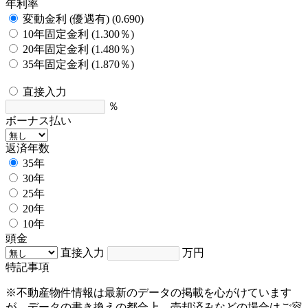
年利率
変動金利 (優遇有) (0.690)
10年固定金利 (1.300％)
20年固定金利 (1.480％)
35年固定金利 (1.870％)
直接入力
％
ボーナス払い
返済年数
35年
30年
25年
20年
10年
頭金
直接入力
万円
特記事項
※不動産物件情報は最新のデータの掲載を心がけています
が、データの書き換えの都合上、売却済みなどの場合はご容