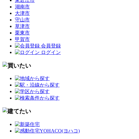
東近江市
湖南市
大津市
守山市
草津市
栗東市
甲賀市
会員登録
ログイン