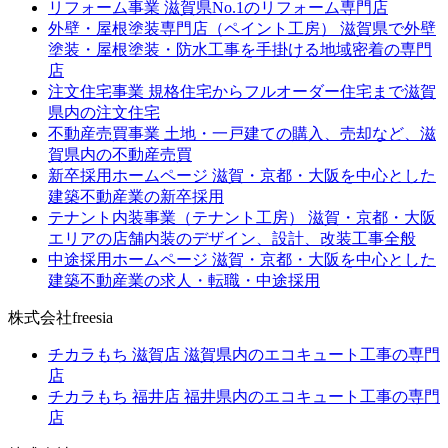
リフォーム事業
滋賀県No.1のリフォーム専門店
外壁・屋根塗装専門店（ペイント工房）
滋賀県で外壁
塗装・屋根塗装・防水工事を手掛ける地域密着の専門
店
注文住宅事業
規格住宅からフルオーダー住宅まで滋賀
県内の注文住宅
不動産売買事業
土地・一戸建ての購入、売却など、滋
賀県内の不動産売買
新卒採用ホームページ
滋賀・京都・大阪を中心とした
建築不動産業の新卒採用
テナント内装事業（テナント工房）
滋賀・京都・大阪
エリアの店舗内装のデザイン、設計、改装工事全般
中途採用ホームページ
滋賀・京都・大阪を中心とした
建築不動産業の求人・転職・中途採用
株式会社freesia
チカラもち 滋賀店
滋賀県内のエコキュート工事の専門
店
チカラもち 福井店
福井県内のエコキュート工事の専門
店