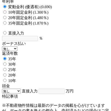
年利率
変動金利 (優遇有) (0.690)
10年固定金利 (1.300％)
20年固定金利 (1.480％)
35年固定金利 (1.870％)
直接入力
％
ボーナス払い
返済年数
35年
30年
25年
20年
10年
頭金
直接入力
万円
特記事項
※不動産物件情報は最新のデータの掲載を心がけています
が、データの書き換えの都合上、売却済みなどの場合はご容