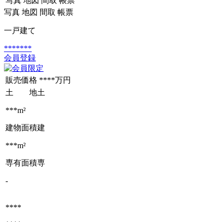
写真
地図
間取
帳票
写真
地図
間取
帳票
一戸建て
*******
会員登録
販売価格
****万円
土 地
土
***m²
建物面積
建
***m²
専有面積
専
-
****