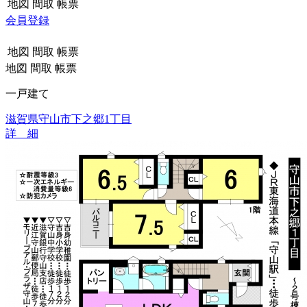
地図
間取
帳票
会員登録
地図
間取
帳票
地図
間取
帳票
一戸建て
滋賀県守山市下之郷1丁目
詳 細