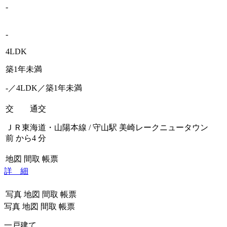
-
-
4LDK
築1年未満
-／4LDK／築1年未満
交 通
交
ＪＲ東海道・山陽本線 / 守山駅 美崎レークニュータウン
前 から4 分
地図
間取
帳票
詳 細
写真
地図
間取
帳票
写真
地図
間取
帳票
一戸建て