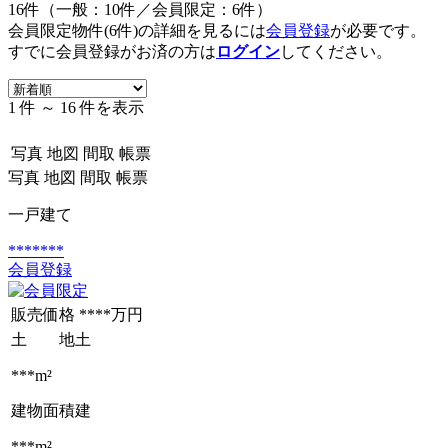
16件（一般：10件／会員限定：6件）
会員限定物件(6件)の詳細を見るには
会員登録
が必要です。
すでに会員登録がお済の方は
ログイン
してください。
1 件 ～ 16 件を表示
写真
地図
間取
帳票
写真
地図
間取
帳票
一戸建て
*******
会員登録
販売価格
****万円
土 地
土
***m²
建物面積
建
***m²