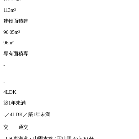
113m²
建物面積
建
96.05m²
96m²
専有面積
専
-
-
4LDK
築1年未満
-／4LDK／築1年未満
交 通
交
ＪＲ東海道・山陽本線 / 守山駅 から20 分