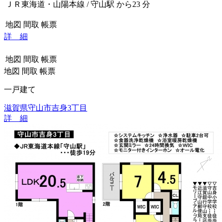
ＪＲ東海道・山陽本線 / 守山駅 から23 分
地図
間取
帳票
詳 細
地図
間取
帳票
地図
間取
帳票
一戸建て
滋賀県守山市吉身3丁目
詳 細