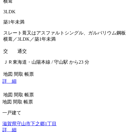
横葺
3LDK
築1年未満
スレート葺又はアスファルトシングル、ガルバリウム鋼板
横葺／3LDK／築1年未満
交 通
交
ＪＲ東海道・山陽本線 / 守山駅 から23 分
地図
間取
帳票
詳 細
地図
間取
帳票
地図
間取
帳票
一戸建て
滋賀県守山市下之郷1丁目
詳 細