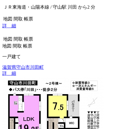
ＪＲ東海道・山陽本線 / 守山駅 川田 から2 分
地図
間取
帳票
詳 細
地図
間取
帳票
地図
間取
帳票
一戸建て
滋賀県守山市川田町
詳 細