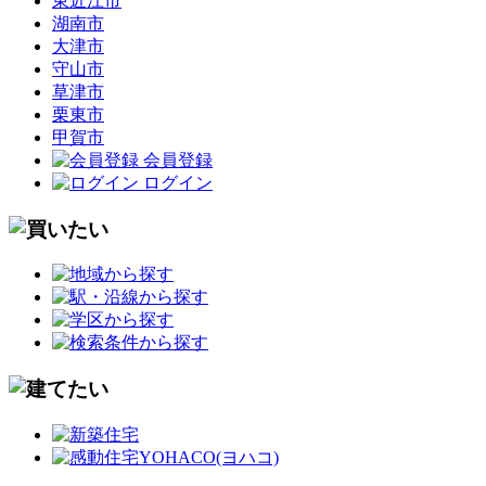
東近江市
湖南市
大津市
守山市
草津市
栗東市
甲賀市
会員登録
ログイン