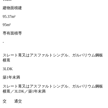
建物面積
建
95.37m²
95m²
専有面積
専
-
スレート葺又はアスファルトシングル、ガルバリウム鋼板
横葺
3LDK
築1年未満
スレート葺又はアスファルトシングル、ガルバリウム鋼板
横葺／3LDK／築1年未満
交 通
交