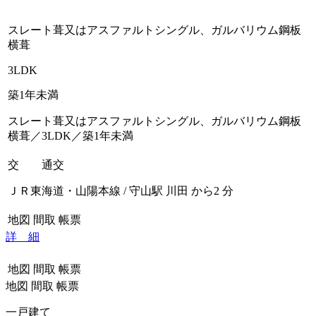
スレート葺又はアスファルトシングル、ガルバリウム鋼板
横葺
3LDK
築1年未満
スレート葺又はアスファルトシングル、ガルバリウム鋼板
横葺／3LDK／築1年未満
交 通
交
ＪＲ東海道・山陽本線 / 守山駅 川田 から2 分
地図
間取
帳票
詳 細
地図
間取
帳票
地図
間取
帳票
一戸建て