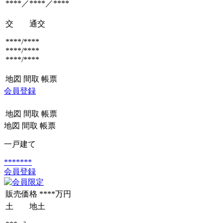
****／****／****
交 通
交
****/****
****/****
****/****
地図
間取
帳票
会員登録
地図
間取
帳票
地図
間取
帳票
一戸建て
*******
会員登録
販売価格
****万円
土 地
土