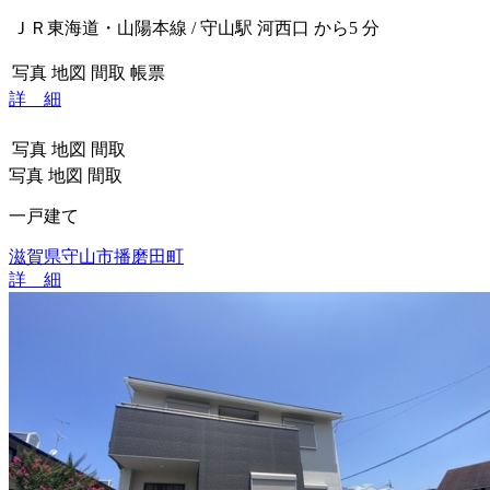
ＪＲ東海道・山陽本線 / 守山駅 河西口 から5 分
写真
地図
間取
帳票
詳 細
写真
地図
間取
写真
地図
間取
一戸建て
滋賀県守山市播磨田町
詳 細