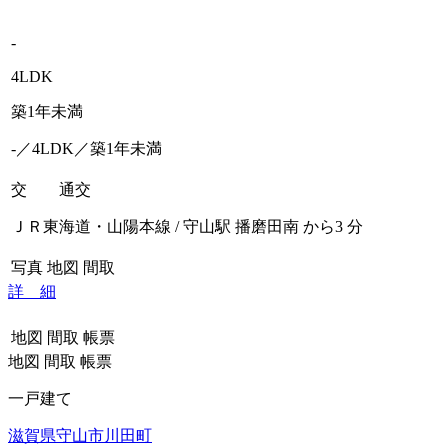
-
4LDK
築1年未満
-／4LDK／築1年未満
交 通
交
ＪＲ東海道・山陽本線 / 守山駅 播磨田南 から3 分
写真
地図
間取
詳 細
地図
間取
帳票
地図
間取
帳票
一戸建て
滋賀県守山市川田町