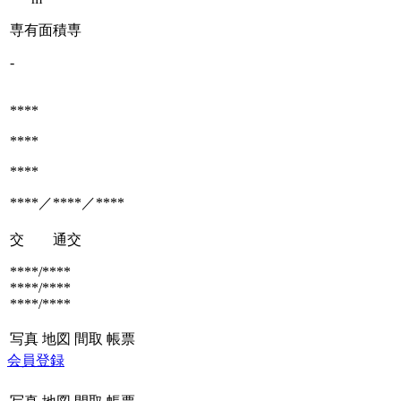
専有面積
専
-
****
****
****
****／****／****
交 通
交
****/****
****/****
****/****
写真
地図
間取
帳票
会員登録