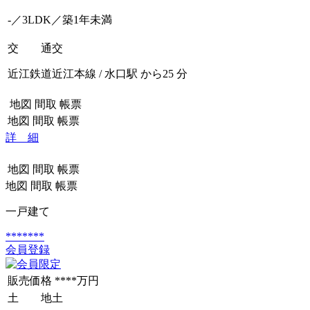
-／3LDK／築1年未満
交 通
交
近江鉄道近江本線 / 水口駅 から25 分
地図
間取
帳票
地図
間取
帳票
詳 細
地図
間取
帳票
地図
間取
帳票
一戸建て
*******
会員登録
販売価格
****万円
土 地
土