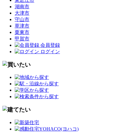
東近江市
湖南市
大津市
守山市
草津市
栗東市
甲賀市
会員登録
ログイン