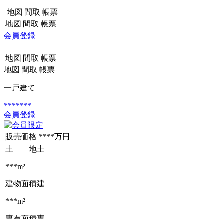
地図
間取
帳票
地図
間取
帳票
会員登録
地図
間取
帳票
地図
間取
帳票
一戸建て
*******
会員登録
販売価格
****万円
土 地
土
***m²
建物面積
建
***m²
専有面積
専