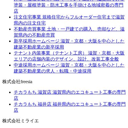
塗装・屋根塗装・防水工事を手掛ける地域密着の専門
店
注文住宅事業
規格住宅からフルオーダー住宅まで滋賀
県内の注文住宅
不動産売買事業
土地・一戸建ての購入、売却など、滋
賀県内の不動産売買
新卒採用ホームページ
滋賀・京都・大阪を中心とした
建築不動産業の新卒採用
テナント内装事業（テナント工房）
滋賀・京都・大阪
エリアの店舗内装のデザイン、設計、改装工事全般
中途採用ホームページ
滋賀・京都・大阪を中心とした
建築不動産業の求人・転職・中途採用
株式会社freesia
チカラもち 滋賀店
滋賀県内のエコキュート工事の専門
店
チカラもち 福井店
福井県内のエコキュート工事の専門
店
株式会社ミライエ