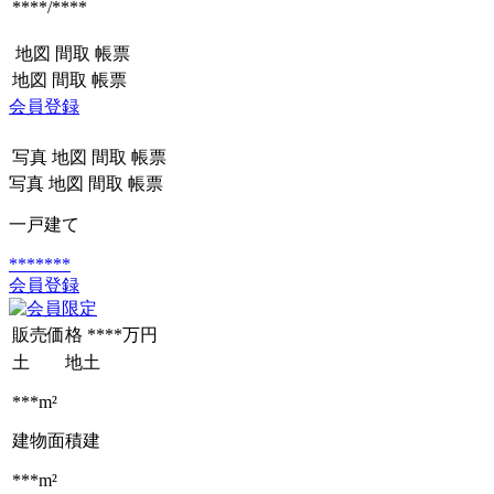
****/****
地図
間取
帳票
地図
間取
帳票
会員登録
写真
地図
間取
帳票
写真
地図
間取
帳票
一戸建て
*******
会員登録
販売価格
****万円
土 地
土
***m²
建物面積
建
***m²