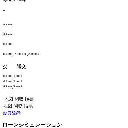
-
****
****
****
****／****／****
交 通
交
****/****
****/****
****/****
地図
間取
帳票
地図
間取
帳票
会員登録
ローンシミュレーション