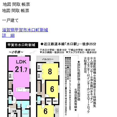
地図
間取
帳票
地図
間取
帳票
一戸建て
滋賀県甲賀市水口町新城
詳 細