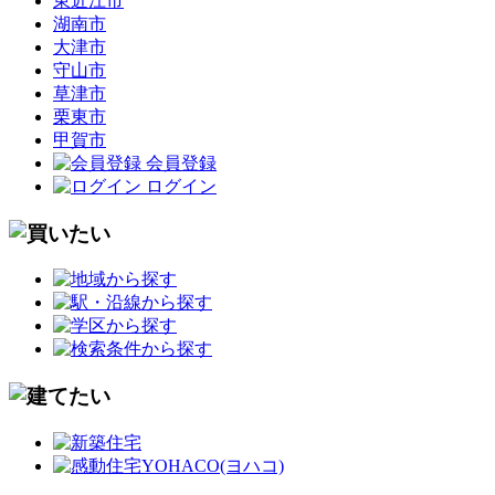
東近江市
湖南市
大津市
守山市
草津市
栗東市
甲賀市
会員登録
ログイン