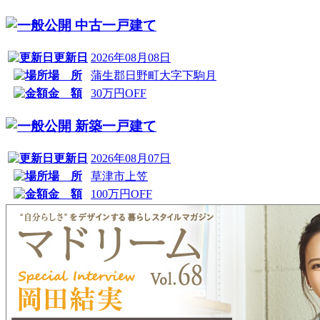
中古一戸建て
更新日
2026年08月08日
場 所
蒲生郡日野町大字下駒月
金 額
30万円OFF
新築一戸建て
更新日
2026年08月07日
場 所
草津市上笠
金 額
100万円OFF