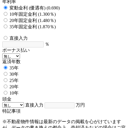
年利率
変動金利 (優遇有) (0.690)
10年固定金利 (1.300％)
20年固定金利 (1.480％)
35年固定金利 (1.870％)
直接入力
％
ボーナス払い
返済年数
35年
30年
25年
20年
10年
頭金
直接入力
万円
特記事項
※不動産物件情報は最新のデータの掲載を心がけています
が、データの書き換えの都合上、売却済みなどの場合はご容