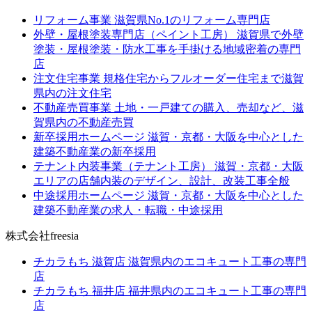
リフォーム事業
滋賀県No.1のリフォーム専門店
外壁・屋根塗装専門店（ペイント工房）
滋賀県で外壁
塗装・屋根塗装・防水工事を手掛ける地域密着の専門
店
注文住宅事業
規格住宅からフルオーダー住宅まで滋賀
県内の注文住宅
不動産売買事業
土地・一戸建ての購入、売却など、滋
賀県内の不動産売買
新卒採用ホームページ
滋賀・京都・大阪を中心とした
建築不動産業の新卒採用
テナント内装事業（テナント工房）
滋賀・京都・大阪
エリアの店舗内装のデザイン、設計、改装工事全般
中途採用ホームページ
滋賀・京都・大阪を中心とした
建築不動産業の求人・転職・中途採用
株式会社freesia
チカラもち 滋賀店
滋賀県内のエコキュート工事の専門
店
チカラもち 福井店
福井県内のエコキュート工事の専門
店