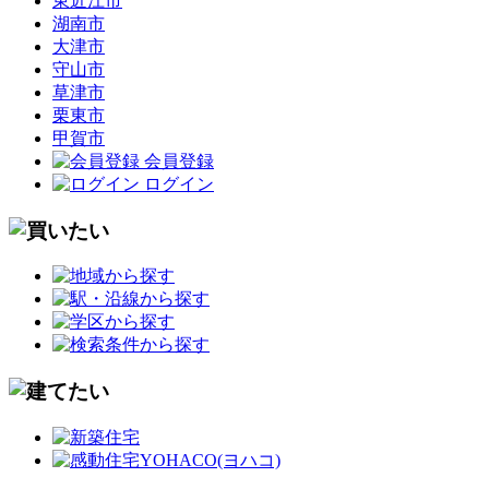
東近江市
湖南市
大津市
守山市
草津市
栗東市
甲賀市
会員登録
ログイン