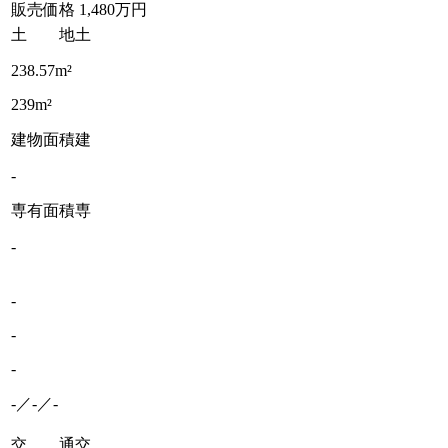
販売価格
1,480万円
土 地
土
238.57m²
239m²
建物面積
建
-
専有面積
専
-
-
-
-
-／-／-
交 通
交