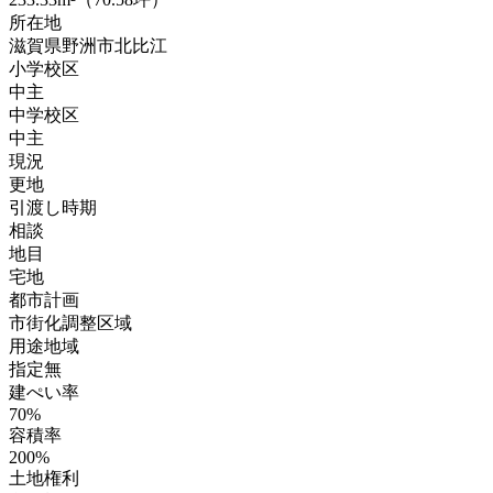
所在地
滋賀県野洲市北比江
小学校区
中主
中学校区
中主
現況
更地
引渡し時期
相談
地目
宅地
都市計画
市街化調整区域
用途地域
指定無
建ぺい率
70%
容積率
200%
土地権利