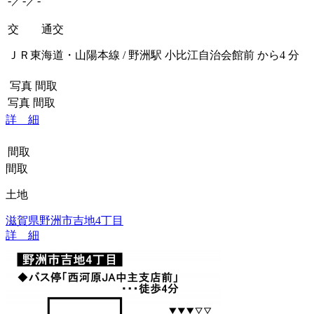
-／-／-
交 通
交
ＪＲ東海道・山陽本線 / 野洲駅 小比江自治会館前 から4 分
写真
間取
写真
間取
詳 細
間取
間取
土地
滋賀県野洲市吉地4丁目
詳 細