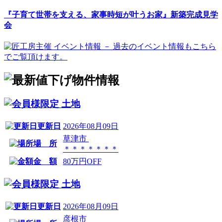
『子育て世帯を支える、家事時短が叶うお家』新築完成見学
会
土地
更新日
2026年08月09日
草津市
場 所
＊＊＊＊＊＊＊
金 額
80万円OFF
土地
更新日
2026年08月09日
彦根市