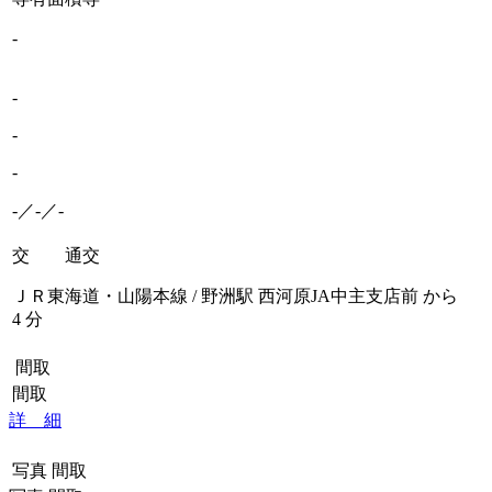
-
-
-
-
-／-／-
交 通
交
ＪＲ東海道・山陽本線 / 野洲駅 西河原JA中主支店前 から
4 分
間取
間取
詳 細
写真
間取