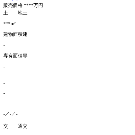
販売価格
****万円
土 地
土
***m²
建物面積
建
-
専有面積
専
-
-
-
-
-／-／-
交 通
交