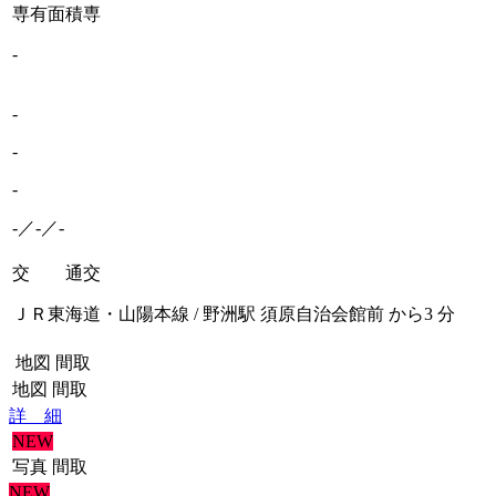
専有面積
専
-
-
-
-
-／-／-
交 通
交
ＪＲ東海道・山陽本線 / 野洲駅 須原自治会館前 から3 分
地図
間取
地図
間取
詳 細
NEW
写真
間取
NEW