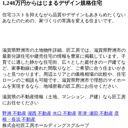
1,248万円からはじまるデザイン規格住宅
住宅コストを抑えながら品質やデザインもあきらめたくない
あなたのための、家づくりの常識を変える住まいです。
滋賀県野洲市の土地物件詳細。匠工房では、滋賀県野洲市の
最新分譲住宅や建売住宅の情報を豊富に掲載しています。子
育てに適した静かな住宅街、広々とした庭付きの一戸建てな
ど、家事動線に優れた間取りなど、ご希望に合う住まいがき
っと見つかります。周辺エリアとの価格相場の比較や、住宅
ローンのご相談も可能です。滋賀県野洲市で理想のマイホー
ムを実現するなら、地域密着の匠工房にお任せください。
滋賀県の不動産情報（土地、マンション、戸建）なら匠工房
にお任せください
野洲 不動産
湖西 不動産
水口 不動産
草津･瀬田 不動産
彦
根・長浜 不動産
株式会社匠工房ホールディングスグループ