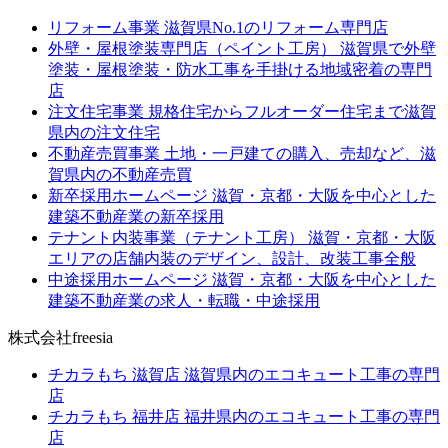
リフォーム事業
滋賀県No.1のリフォーム専門店
外壁・屋根塗装専門店（ペイント工房）
滋賀県で外壁
塗装・屋根塗装・防水工事を手掛ける地域密着の専門
店
注文住宅事業
規格住宅からフルオーダー住宅まで滋賀
県内の注文住宅
不動産売買事業
土地・一戸建ての購入、売却など、滋
賀県内の不動産売買
新卒採用ホームページ
滋賀・京都・大阪を中心とした
建築不動産業の新卒採用
テナント内装事業（テナント工房）
滋賀・京都・大阪
エリアの店舗内装のデザイン、設計、改装工事全般
中途採用ホームページ
滋賀・京都・大阪を中心とした
建築不動産業の求人・転職・中途採用
株式会社freesia
チカラもち 滋賀店
滋賀県内のエコキュート工事の専門
店
チカラもち 福井店
福井県内のエコキュート工事の専門
店