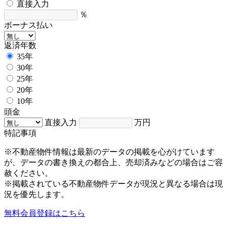
直接入力
％
ボーナス払い
返済年数
35年
30年
25年
20年
10年
頭金
直接入力
万円
特記事項
※不動産物件情報は最新のデータの掲載を心がけています
が、データの書き換えの都合上、売却済みなどの場合はご容
赦ください。
※掲載されている不動産物件データが現況と異なる場合は現
況を優先します。
無料会員登録はこちら