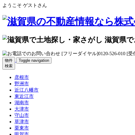
ようこそ ゲストさん
物件
Toggle navigation
検索
彦根市
野洲市
近江八幡市
東近江市
湖南市
大津市
守山市
草津市
栗東市
甲賀市