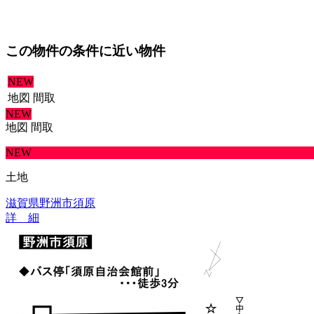
この物件の条件に近い物件
NEW
地図
間取
NEW
地図
間取
NEW
土地
滋賀県野洲市須原
詳 細