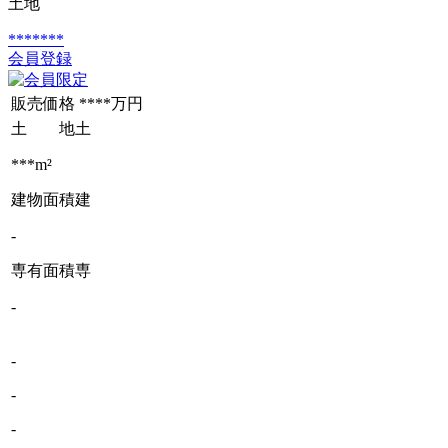
土地
*******
会員登録
販売価格
****万円
土 地
土
***m²
建物面積
建
-
専有面積
専
-
-
-
-