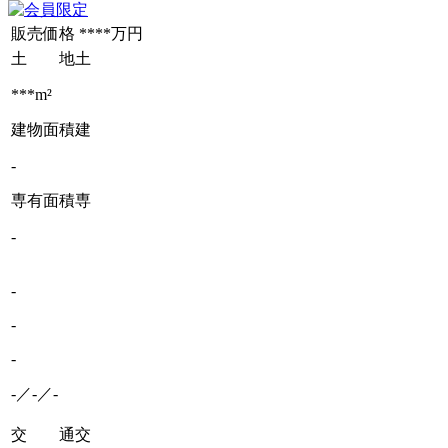
販売価格
****万円
土 地
土
***m²
建物面積
建
-
専有面積
専
-
-
-
-
-／-／-
交 通
交