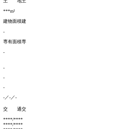
土 地
土
***m²
建物面積
建
-
専有面積
専
-
-
-
-
-／-／-
交 通
交
****/****
****/****