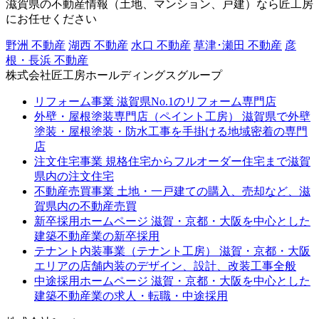
滋賀県の不動産情報（土地、マンション、戸建）なら匠工房
にお任せください
野洲 不動産
湖西 不動産
水口 不動産
草津･瀬田 不動産
彦
根・長浜 不動産
株式会社匠工房ホールディングスグループ
リフォーム事業
滋賀県No.1のリフォーム専門店
外壁・屋根塗装専門店（ペイント工房）
滋賀県で外壁
塗装・屋根塗装・防水工事を手掛ける地域密着の専門
店
注文住宅事業
規格住宅からフルオーダー住宅まで滋賀
県内の注文住宅
不動産売買事業
土地・一戸建ての購入、売却など、滋
賀県内の不動産売買
新卒採用ホームページ
滋賀・京都・大阪を中心とした
建築不動産業の新卒採用
テナント内装事業（テナント工房）
滋賀・京都・大阪
エリアの店舗内装のデザイン、設計、改装工事全般
中途採用ホームページ
滋賀・京都・大阪を中心とした
建築不動産業の求人・転職・中途採用