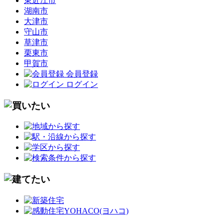
東近江市
湖南市
大津市
守山市
草津市
栗東市
甲賀市
会員登録
ログイン