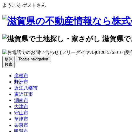
ようこそ ゲストさん
物件
Toggle navigation
検索
彦根市
野洲市
近江八幡市
東近江市
湖南市
大津市
守山市
草津市
栗東市
甲賀市