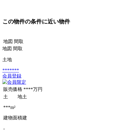
この物件の条件に近い物件
地図
間取
地図
間取
土地
*******
会員登録
販売価格
****万円
土 地
土
***m²
建物面積
建
-