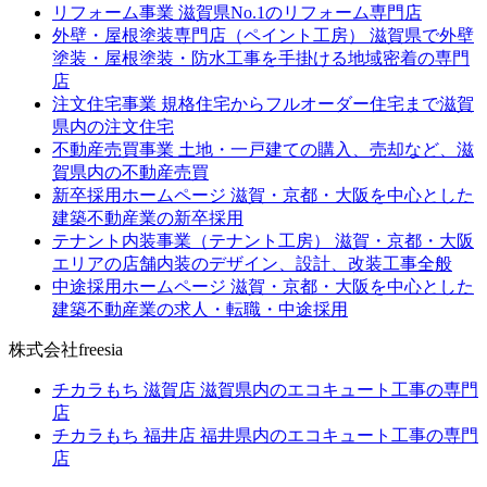
リフォーム事業
滋賀県No.1のリフォーム専門店
外壁・屋根塗装専門店（ペイント工房）
滋賀県で外壁
塗装・屋根塗装・防水工事を手掛ける地域密着の専門
店
注文住宅事業
規格住宅からフルオーダー住宅まで滋賀
県内の注文住宅
不動産売買事業
土地・一戸建ての購入、売却など、滋
賀県内の不動産売買
新卒採用ホームページ
滋賀・京都・大阪を中心とした
建築不動産業の新卒採用
テナント内装事業（テナント工房）
滋賀・京都・大阪
エリアの店舗内装のデザイン、設計、改装工事全般
中途採用ホームページ
滋賀・京都・大阪を中心とした
建築不動産業の求人・転職・中途採用
株式会社freesia
チカラもち 滋賀店
滋賀県内のエコキュート工事の専門
店
チカラもち 福井店
福井県内のエコキュート工事の専門
店