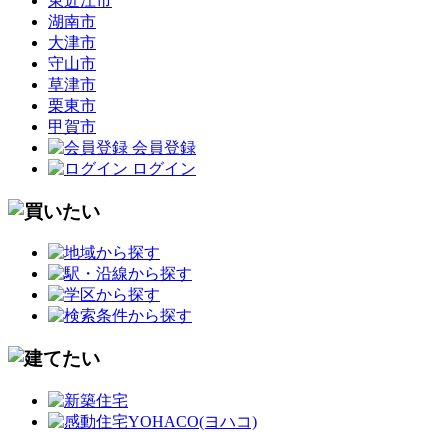
東近江市
湖南市
大津市
守山市
草津市
栗東市
甲賀市
会員登録
ログイン