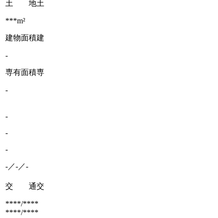
土 地
土
***m²
建物面積
建
-
専有面積
専
-
-
-
-
-／-／-
交 通
交
****/****
****/****