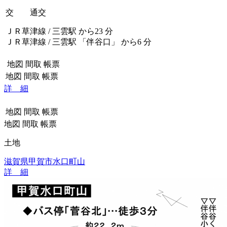
交 通
交
ＪＲ草津線 / 三雲駅 から23 分
ＪＲ草津線 / 三雲駅 「伴谷口」 から6 分
地図
間取
帳票
地図
間取
帳票
詳 細
地図
間取
帳票
地図
間取
帳票
土地
滋賀県甲賀市水口町山
詳 細