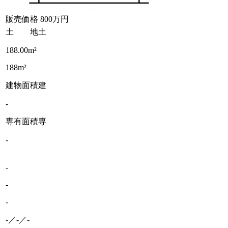
販売価格
800万円
土 地
土
188.00m²
188m²
建物面積
建
-
専有面積
専
-
-
-
-
-／-／-