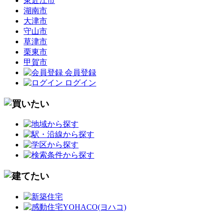
東近江市
湖南市
大津市
守山市
草津市
栗東市
甲賀市
会員登録
ログイン