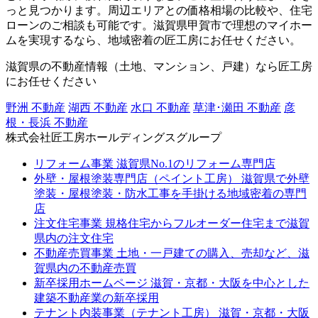
っと見つかります。周辺エリアとの価格相場の比較や、住宅
ローンのご相談も可能です。滋賀県甲賀市で理想のマイホー
ムを実現するなら、地域密着の匠工房にお任せください。
滋賀県の不動産情報（土地、マンション、戸建）なら匠工房
にお任せください
野洲 不動産
湖西 不動産
水口 不動産
草津･瀬田 不動産
彦
根・長浜 不動産
株式会社匠工房ホールディングスグループ
リフォーム事業
滋賀県No.1のリフォーム専門店
外壁・屋根塗装専門店（ペイント工房）
滋賀県で外壁
塗装・屋根塗装・防水工事を手掛ける地域密着の専門
店
注文住宅事業
規格住宅からフルオーダー住宅まで滋賀
県内の注文住宅
不動産売買事業
土地・一戸建ての購入、売却など、滋
賀県内の不動産売買
新卒採用ホームページ
滋賀・京都・大阪を中心とした
建築不動産業の新卒採用
テナント内装事業（テナント工房）
滋賀・京都・大阪