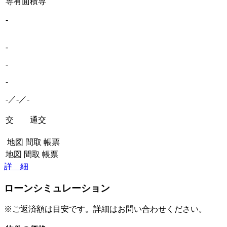
専有面積
専
-
-
-
-
-／-／-
交 通
交
地図
間取
帳票
地図
間取
帳票
詳 細
ローンシミュレーション
※ご返済額は目安です。詳細はお問い合わせください。