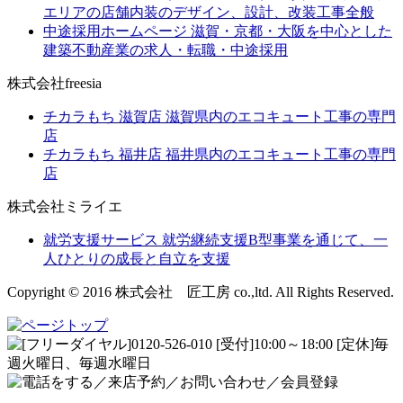
エリアの店舗内装のデザイン、設計、改装工事全般
中途採用ホームページ
滋賀・京都・大阪を中心とした
建築不動産業の求人・転職・中途採用
株式会社freesia
チカラもち 滋賀店
滋賀県内のエコキュート工事の専門
店
チカラもち 福井店
福井県内のエコキュート工事の専門
店
株式会社ミライエ
就労支援サービス
就労継続支援B型事業を通じて、一
人ひとりの成長と自立を支援
Copyright © 2016 株式会社 匠工房 co.,ltd. All Rights Reserved.