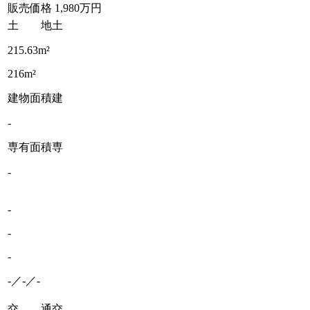
販売価格
1,980万円
土 地
土
215.63m²
216m²
建物面積
建
-
専有面積
専
-
-
-
-
-／-／-
交 通
交