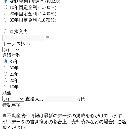
変動金利 (優遇有) (0.690)
10年固定金利 (1.300％)
20年固定金利 (1.480％)
35年固定金利 (1.870％)
直接入力
％
ボーナス払い
返済年数
35年
30年
25年
20年
10年
頭金
直接入力
万円
特記事項
※不動産物件情報は最新のデータの掲載を心がけています
が、データの書き換えの都合上、売却済みなどの場合はご容
赦ください。