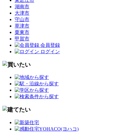
東近江市
湖南市
大津市
守山市
草津市
栗東市
甲賀市
会員登録
ログイン