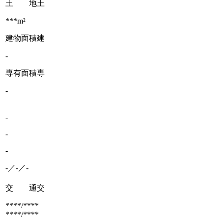
土 地
土
***m²
建物面積
建
-
専有面積
専
-
-
-
-
-／-／-
交 通
交
****/****
****/****