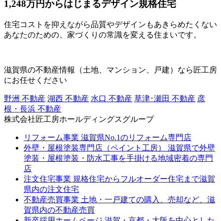
1,248万円からはじまるデザイン規格住宅
住宅コストを抑えながら品質やデザインもあきらめたくない
あなたのための、家づくりの常識を変える住まいです。
滋賀県の不動産情報（土地、マンション、戸建）なら匠工房
にお任せください
野洲 不動産
湖西 不動産
水口 不動産
草津･瀬田 不動産
彦
根・長浜 不動産
株式会社匠工房ホールディングスグループ
リフォーム事業
滋賀県No.1のリフォーム専門店
外壁・屋根塗装専門店（ペイント工房）
滋賀県で外壁
塗装・屋根塗装・防水工事を手掛ける地域密着の専門
店
注文住宅事業
規格住宅からフルオーダー住宅まで滋賀
県内の注文住宅
不動産売買事業
土地・一戸建ての購入、売却など、滋
賀県内の不動産売買
新卒採用ホームページ
滋賀・京都・大阪を中心とした