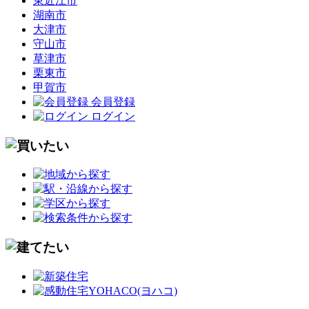
東近江市
湖南市
大津市
守山市
草津市
栗東市
甲賀市
会員登録
ログイン