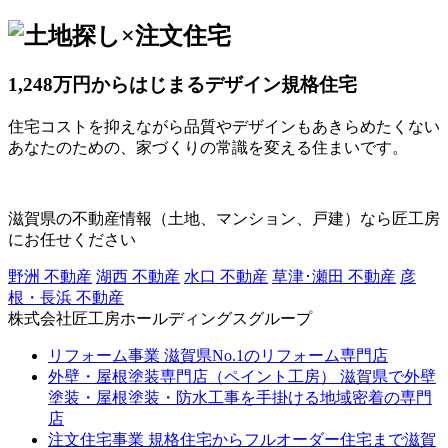
1,248万円からはじまるデザイン規格住宅
住宅コストを抑えながら品質やデザインもあきらめたくない
あなたのための、家づくりの常識を変える住まいです。
滋賀県の不動産情報（土地、マンション、戸建）なら匠工房
にお任せください
野洲 不動産
湖西 不動産
水口 不動産
草津･瀬田 不動産
彦
根・長浜 不動産
株式会社匠工房ホールディングスグループ
リフォーム事業
滋賀県No.1のリフォーム専門店
外壁・屋根塗装専門店（ペイント工房）
滋賀県で外壁
塗装・屋根塗装・防水工事を手掛ける地域密着の専門
店
注文住宅事業
規格住宅からフルオーダー住宅まで滋賀