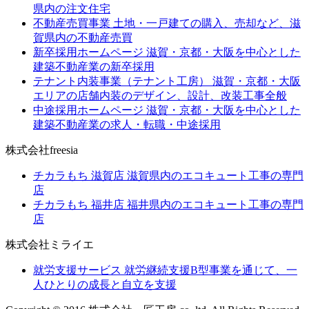
県内の注文住宅
不動産売買事業
土地・一戸建ての購入、売却など、滋
賀県内の不動産売買
新卒採用ホームページ
滋賀・京都・大阪を中心とした
建築不動産業の新卒採用
テナント内装事業（テナント工房）
滋賀・京都・大阪
エリアの店舗内装のデザイン、設計、改装工事全般
中途採用ホームページ
滋賀・京都・大阪を中心とした
建築不動産業の求人・転職・中途採用
株式会社freesia
チカラもち 滋賀店
滋賀県内のエコキュート工事の専門
店
チカラもち 福井店
福井県内のエコキュート工事の専門
店
株式会社ミライエ
就労支援サービス
就労継続支援B型事業を通じて、一
人ひとりの成長と自立を支援