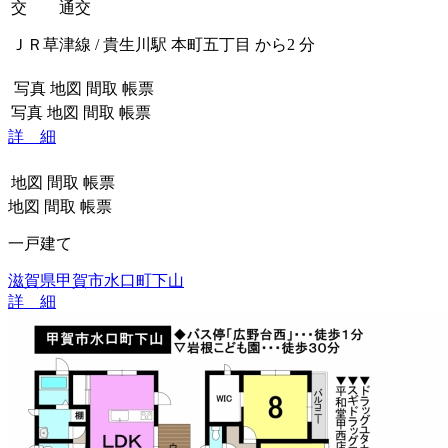
交 通
交
ＪＲ草津線 / 貴生川駅 本町五丁目 から2 分
写真
地図
間取
帳票
写真
地図
間取
帳票
詳 細
地図
間取
帳票
地図
間取
帳票
一戸建て
滋賀県甲賀市水口町下山
詳 細