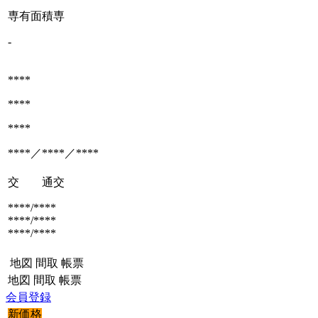
専有面積
専
-
****
****
****
****／****／****
交 通
交
****/****
****/****
****/****
地図
間取
帳票
地図
間取
帳票
会員登録
新価格