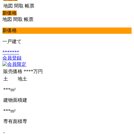
地図
間取
帳票
新価格
地図
間取
帳票
新価格
一戸建て
*******
会員登録
販売価格
****万円
土 地
土
***m²
建物面積
建
***m²
専有面積
専
-