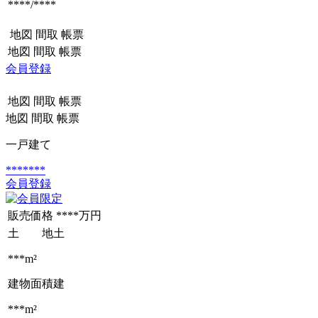
****/****
地図
間取
帳票
地図
間取
帳票
会員登録
地図
間取
帳票
地図
間取
帳票
一戸建て
*******
会員登録
販売価格
****万円
土 地
土
***m²
建物面積
建
***m²