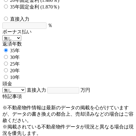
20年固定金利 (1.480％)
35年固定金利 (1.870％)
直接入力
％
ボーナス払い
返済年数
35年
30年
25年
20年
10年
頭金
直接入力
万円
特記事項
※不動産物件情報は最新のデータの掲載を心がけています
が、データの書き換えの都合上、売却済みなどの場合はご容
赦ください。
※掲載されている不動産物件データが現況と異なる場合は現
況を優先します。