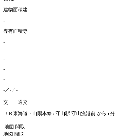
建物面積
建
-
専有面積
専
-
-
-
-
-／-／-
交 通
交
ＪＲ東海道・山陽本線 / 守山駅 守山漁港前 から5 分
地図
間取
地図
間取