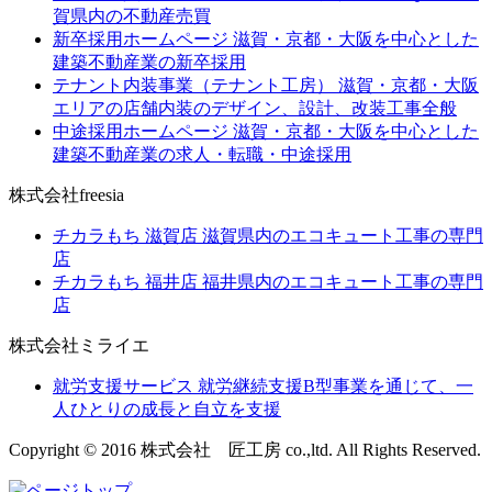
賀県内の不動産売買
新卒採用ホームページ
滋賀・京都・大阪を中心とした
建築不動産業の新卒採用
テナント内装事業（テナント工房）
滋賀・京都・大阪
エリアの店舗内装のデザイン、設計、改装工事全般
中途採用ホームページ
滋賀・京都・大阪を中心とした
建築不動産業の求人・転職・中途採用
株式会社freesia
チカラもち 滋賀店
滋賀県内のエコキュート工事の専門
店
チカラもち 福井店
福井県内のエコキュート工事の専門
店
株式会社ミライエ
就労支援サービス
就労継続支援B型事業を通じて、一
人ひとりの成長と自立を支援
Copyright © 2016 株式会社 匠工房 co.,ltd. All Rights Reserved.