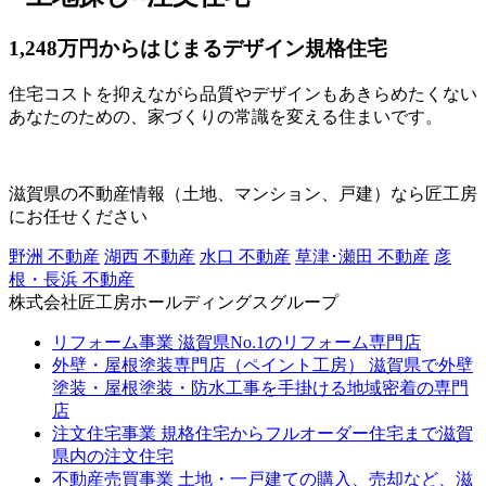
1,248万円からはじまるデザイン規格住宅
住宅コストを抑えながら品質やデザインもあきらめたくない
あなたのための、家づくりの常識を変える住まいです。
滋賀県の不動産情報（土地、マンション、戸建）なら匠工房
にお任せください
野洲 不動産
湖西 不動産
水口 不動産
草津･瀬田 不動産
彦
根・長浜 不動産
株式会社匠工房ホールディングスグループ
リフォーム事業
滋賀県No.1のリフォーム専門店
外壁・屋根塗装専門店（ペイント工房）
滋賀県で外壁
塗装・屋根塗装・防水工事を手掛ける地域密着の専門
店
注文住宅事業
規格住宅からフルオーダー住宅まで滋賀
県内の注文住宅
不動産売買事業
土地・一戸建ての購入、売却など、滋