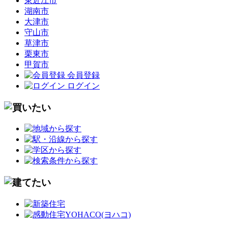
東近江市
湖南市
大津市
守山市
草津市
栗東市
甲賀市
会員登録
ログイン