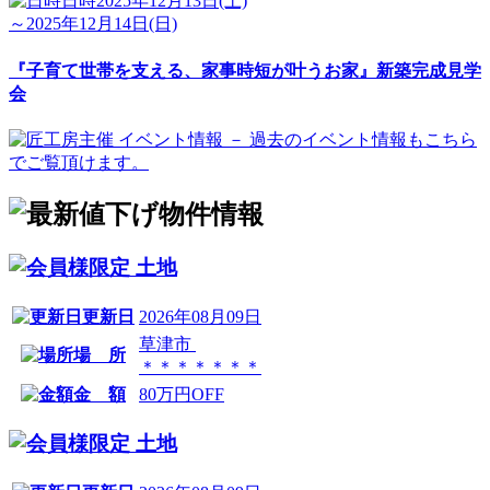
日時
2025年12月13日(土)
～2025年12月14日(日)
『子育て世帯を支える、家事時短が叶うお家』新築完成見学
会
土地
更新日
2026年08月09日
草津市
場 所
＊＊＊＊＊＊＊
金 額
80万円OFF
土地