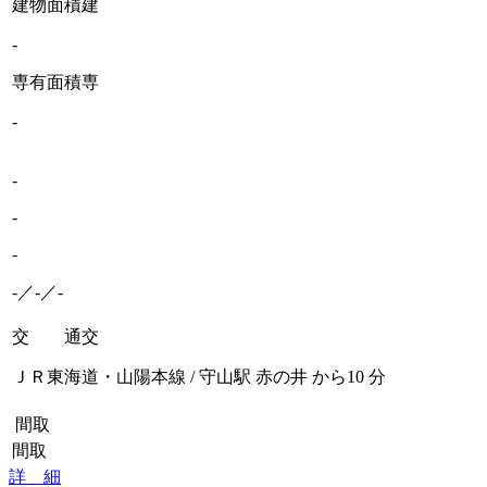
建物面積
建
-
専有面積
専
-
-
-
-
-／-／-
交 通
交
ＪＲ東海道・山陽本線 / 守山駅 赤の井 から10 分
間取
間取
詳 細