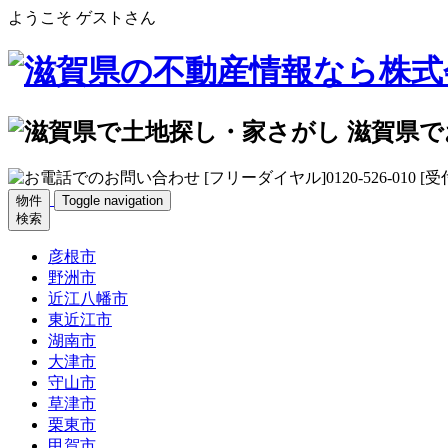
ようこそ ゲストさん
物件
Toggle navigation
検索
彦根市
野洲市
近江八幡市
東近江市
湖南市
大津市
守山市
草津市
栗東市
甲賀市