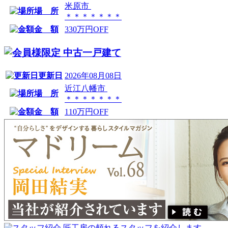
米原市
場 所
＊＊＊＊＊＊＊
金 額
330万円OFF
中古一戸建て
更新日
2026年08月08日
近江八幡市
場 所
＊＊＊＊＊＊＊
金 額
110万円OFF