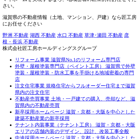
さい。
滋賀県の不動産情報（土地、マンション、戸建）なら匠工房
にお任せください
野洲 不動産
湖西 不動産
水口 不動産
草津･瀬田 不動産
彦
根・長浜 不動産
株式会社匠工房ホールディングスグループ
リフォーム事業
滋賀県No.1のリフォーム専門店
外壁・屋根塗装専門店（ペイント工房）
滋賀県で外壁
塗装・屋根塗装・防水工事を手掛ける地域密着の専門
店
注文住宅事業
規格住宅からフルオーダー住宅まで滋賀
県内の注文住宅
不動産売買事業
土地・一戸建ての購入、売却など、滋
賀県内の不動産売買
新卒採用ホームページ
滋賀・京都・大阪を中心とした
建築不動産業の新卒採用
テナント内装事業（テナント工房）
滋賀・京都・大阪
エリアの店舗内装のデザイン、設計、改装工事全般
中途採用ホームページ
滋賀・京都・大阪を中心とした