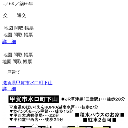
-／6K／築66年
交 通
交
地図
間取
帳票
地図
間取
帳票
詳 細
地図
間取
帳票
地図
間取
帳票
一戸建て
滋賀県甲賀市水口町下山
詳 細