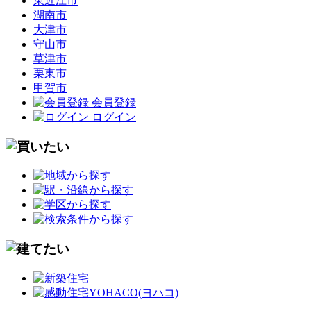
東近江市
湖南市
大津市
守山市
草津市
栗東市
甲賀市
会員登録
ログイン