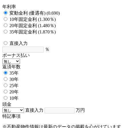
年利率
変動金利 (優遇有) (0.690)
10年固定金利 (1.300％)
20年固定金利 (1.480％)
35年固定金利 (1.870％)
直接入力
％
ボーナス払い
返済年数
35年
30年
25年
20年
10年
頭金
直接入力
万円
特記事項
※不動産物件情報は最新のデータの掲載を心がけています