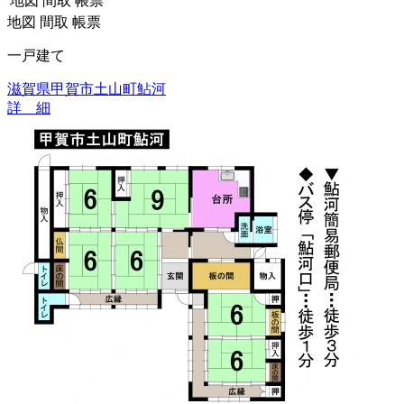
地図
間取
帳票
地図
間取
帳票
一戸建て
滋賀県甲賀市土山町鮎河
詳 細