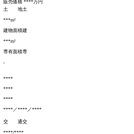
販売価格
****万円
土 地
土
***m²
建物面積
建
***m²
専有面積
専
-
****
****
****
****／****／****
交 通
交
****/****