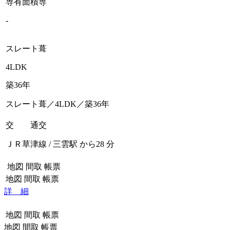
専有面積
専
-
スレート葺
4LDK
築36年
スレート葺／4LDK／築36年
交 通
交
ＪＲ草津線 / 三雲駅 から28 分
地図
間取
帳票
地図
間取
帳票
詳 細
地図
間取
帳票
地図
間取
帳票