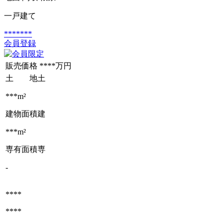
一戸建て
*******
会員登録
販売価格
****万円
土 地
土
***m²
建物面積
建
***m²
専有面積
専
-
****
****