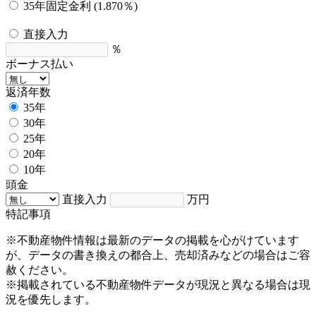
35年固定金利 (1.870％)
直接入力
％
ボーナス払い
返済年数
35年
30年
25年
20年
10年
頭金
直接入力
万円
特記事項
※不動産物件情報は最新のデータの掲載を心がけています
が、データの書き換えの都合上、売却済みなどの場合はご容
赦ください。
※掲載されている不動産物件データが現況と異なる場合は現
況を優先します。