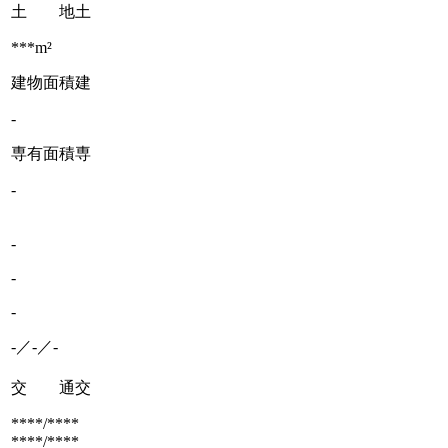
土 地
土
***m²
建物面積
建
-
専有面積
専
-
-
-
-
-／-／-
交 通
交
****/****
****/****