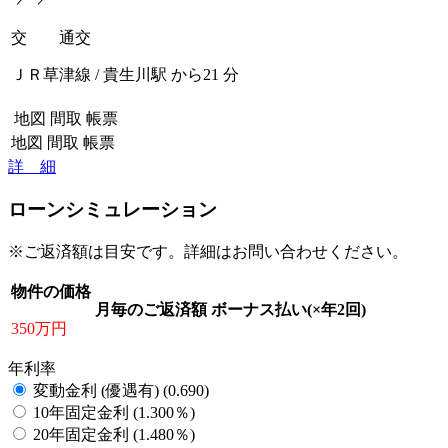
交 通
交
ＪＲ草津線 / 貴生川駅 から21 分
地図
間取
帳票
地図
間取
帳票
詳 細
ローンシミュレーション
※ご返済額は目安です。詳細はお問い合わせください。
物件の価格
月毎のご返済額
ボーナス払い(×年2回)
350万円
年利率
変動金利 (優遇有) (0.690)
10年固定金利 (1.300％)
20年固定金利 (1.480％)