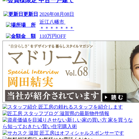
中古一戸建て
更新日
2026年08月08日
近江八幡市
場 所
＊＊＊＊＊＊＊
金 額
110万円OFF