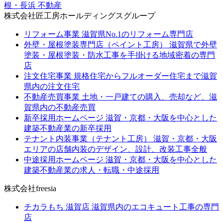
根・長浜 不動産
株式会社匠工房ホールディングスグループ
リフォーム事業
滋賀県No.1のリフォーム専門店
外壁・屋根塗装専門店（ペイント工房）
滋賀県で外壁
塗装・屋根塗装・防水工事を手掛ける地域密着の専門
店
注文住宅事業
規格住宅からフルオーダー住宅まで滋賀
県内の注文住宅
不動産売買事業
土地・一戸建ての購入、売却など、滋
賀県内の不動産売買
新卒採用ホームページ
滋賀・京都・大阪を中心とした
建築不動産業の新卒採用
テナント内装事業（テナント工房）
滋賀・京都・大阪
エリアの店舗内装のデザイン、設計、改装工事全般
中途採用ホームページ
滋賀・京都・大阪を中心とした
建築不動産業の求人・転職・中途採用
株式会社freesia
チカラもち 滋賀店
滋賀県内のエコキュート工事の専門
店