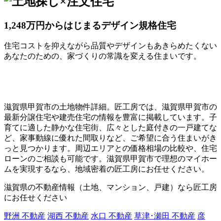
1,248万円からはじまるデザイン規格住宅
住宅コストを抑えながら品質やデザインもあきらめたくない
あなたのための、家づくりの常識を変える住まいです。
滋賀県甲賀市の土地物件詳細。匠工房では、滋賀県甲賀市の
最新分譲住宅や建売住宅の情報を豊富に掲載しています。子
育てに適した静かな住宅街、広々とした庭付きの一戸建てな
ど、家事動線に優れた間取りなど、ご希望に合う住まいがき
っと見つかります。周辺エリアとの価格相場の比較や、住宅
ローンのご相談も可能です。滋賀県甲賀市で理想のマイホー
ムを実現するなら、地域密着の匠工房にお任せください。
滋賀県の不動産情報（土地、マンション、戸建）なら匠工房
にお任せください
野洲 不動産
湖西 不動産
水口 不動産
草津･瀬田 不動産
彦