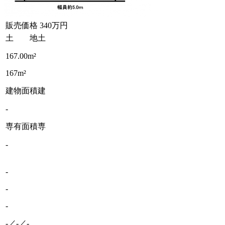
販売価格
340万円
土 地
土
167.00m²
167m²
建物面積
建
-
専有面積
専
-
-
-
-
-／-／-