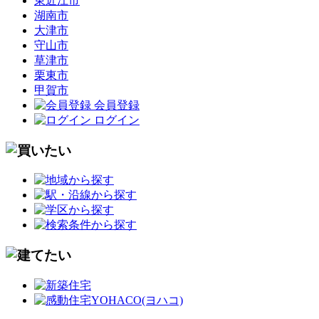
東近江市
湖南市
大津市
守山市
草津市
栗東市
甲賀市
会員登録
ログイン