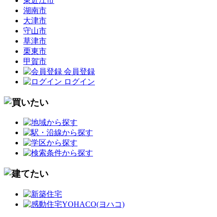
東近江市
湖南市
大津市
守山市
草津市
栗東市
甲賀市
会員登録
ログイン