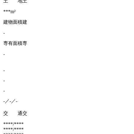
土 地
土
***m²
建物面積
建
-
専有面積
専
-
-
-
-
-／-／-
交 通
交
****/****
****/****