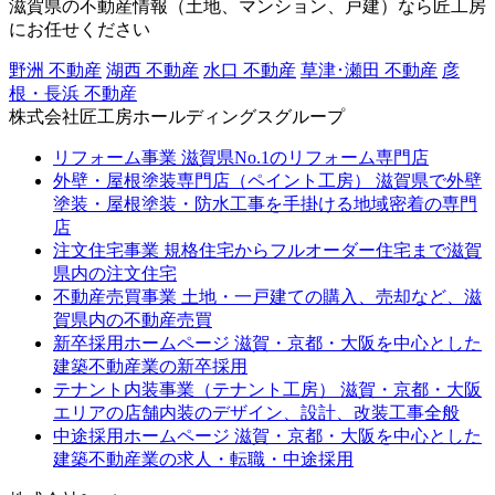
滋賀県の不動産情報（土地、マンション、戸建）なら匠工房
にお任せください
野洲 不動産
湖西 不動産
水口 不動産
草津･瀬田 不動産
彦
根・長浜 不動産
株式会社匠工房ホールディングスグループ
リフォーム事業
滋賀県No.1のリフォーム専門店
外壁・屋根塗装専門店（ペイント工房）
滋賀県で外壁
塗装・屋根塗装・防水工事を手掛ける地域密着の専門
店
注文住宅事業
規格住宅からフルオーダー住宅まで滋賀
県内の注文住宅
不動産売買事業
土地・一戸建ての購入、売却など、滋
賀県内の不動産売買
新卒採用ホームページ
滋賀・京都・大阪を中心とした
建築不動産業の新卒採用
テナント内装事業（テナント工房）
滋賀・京都・大阪
エリアの店舗内装のデザイン、設計、改装工事全般
中途採用ホームページ
滋賀・京都・大阪を中心とした
建築不動産業の求人・転職・中途採用