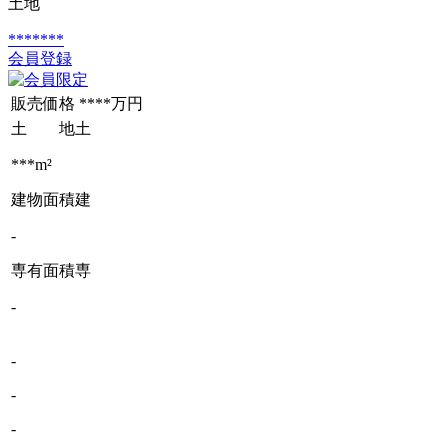
土地
*******
会員登録
販売価格
****万円
土 地
土
***m²
建物面積
建
-
専有面積
専
-
-
-
-