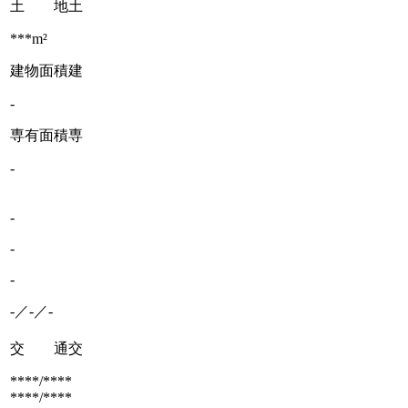
土 地
土
***m²
建物面積
建
-
専有面積
専
-
-
-
-
-／-／-
交 通
交
****/****
****/****