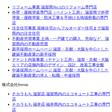
リフォーム事業
滋賀県No.1のリフォーム専門店
外壁・屋根塗装専門店（ペイント工房）
滋賀県で外壁
塗装・屋根塗装・防水工事を手掛ける地域密着の専門
店
注文住宅事業
規格住宅からフルオーダー住宅まで滋賀
県内の注文住宅
不動産売買事業
土地・一戸建ての購入、売却など、滋
賀県内の不動産売買
新卒採用ホームページ
滋賀・京都・大阪を中心とした
建築不動産業の新卒採用
テナント内装事業（テナント工房）
滋賀・京都・大阪
エリアの店舗内装のデザイン、設計、改装工事全般
中途採用ホームページ
滋賀・京都・大阪を中心とした
建築不動産業の求人・転職・中途採用
株式会社freesia
チカラもち 滋賀店
滋賀県内のエコキュート工事の専門
店
チカラもち 福井店
福井県内のエコキュート工事の専門
店