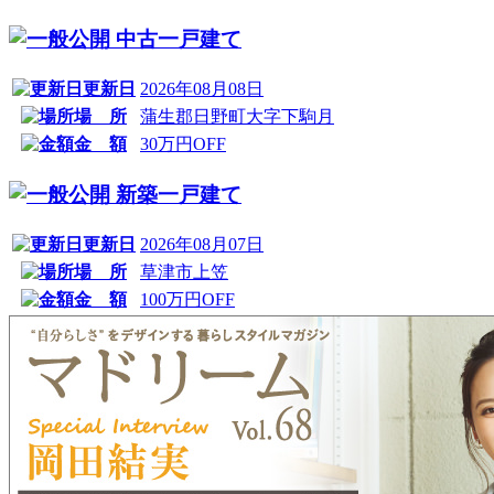
中古一戸建て
更新日
2026年08月08日
場 所
蒲生郡日野町大字下駒月
金 額
30万円OFF
新築一戸建て
更新日
2026年08月07日
場 所
草津市上笠
金 額
100万円OFF