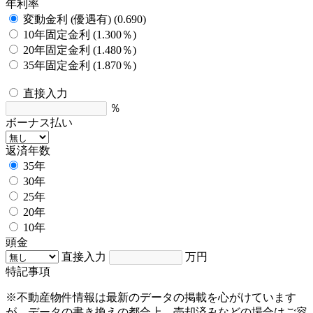
年利率
変動金利 (優遇有) (0.690)
10年固定金利 (1.300％)
20年固定金利 (1.480％)
35年固定金利 (1.870％)
直接入力
％
ボーナス払い
返済年数
35年
30年
25年
20年
10年
頭金
直接入力
万円
特記事項
※不動産物件情報は最新のデータの掲載を心がけています
が、データの書き換えの都合上、売却済みなどの場合はご容