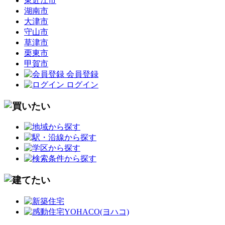
東近江市
湖南市
大津市
守山市
草津市
栗東市
甲賀市
会員登録
ログイン