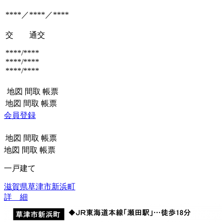
****／****／****
交 通
交
****/****
****/****
****/****
地図
間取
帳票
地図
間取
帳票
会員登録
地図
間取
帳票
地図
間取
帳票
一戸建て
滋賀県草津市新浜町
詳 細