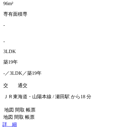
96m²
専有面積
専
-
-
3LDK
築19年
-／3LDK／築19年
交 通
交
ＪＲ東海道・山陽本線 / 瀬田駅 から18 分
地図
間取
帳票
地図
間取
帳票
詳 細