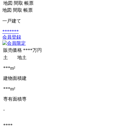
地図
間取
帳票
地図
間取
帳票
一戸建て
*******
会員登録
販売価格
****万円
土 地
土
***m²
建物面積
建
***m²
専有面積
専
-
****