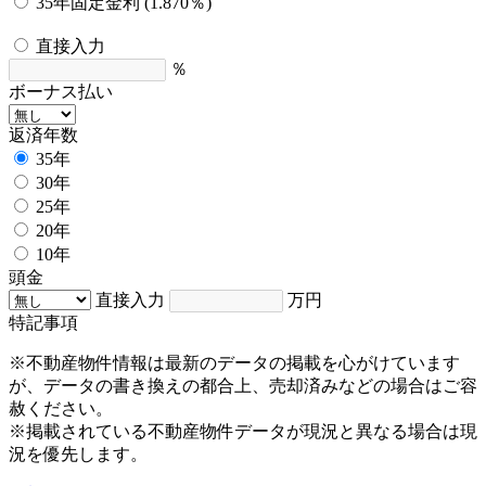
35年固定金利 (1.870％)
直接入力
％
ボーナス払い
返済年数
35年
30年
25年
20年
10年
頭金
直接入力
万円
特記事項
※不動産物件情報は最新のデータの掲載を心がけています
が、データの書き換えの都合上、売却済みなどの場合はご容
赦ください。
※掲載されている不動産物件データが現況と異なる場合は現
況を優先します。