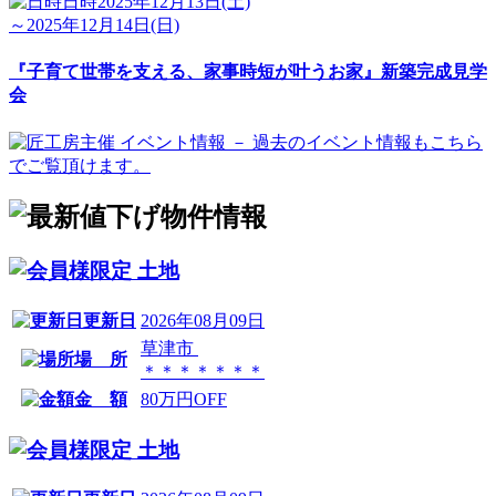
日時
2025年12月13日(土)
～2025年12月14日(日)
『子育て世帯を支える、家事時短が叶うお家』新築完成見学
会
土地
更新日
2026年08月09日
草津市
場 所
＊＊＊＊＊＊＊
金 額
80万円OFF
土地