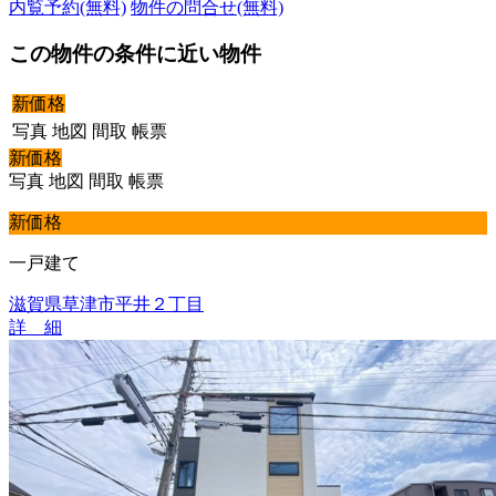
内覧予約(無料)
物件の問合せ(無料)
この物件の条件に近い物件
新価格
写真
地図
間取
帳票
新価格
写真
地図
間取
帳票
新価格
一戸建て
滋賀県草津市平井２丁目
詳 細