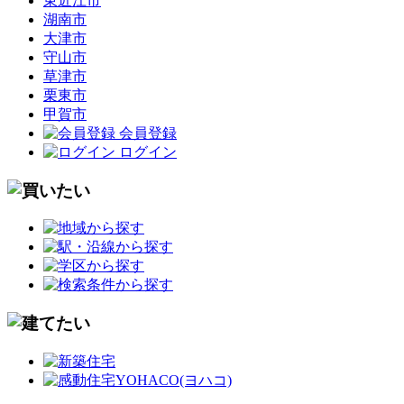
東近江市
湖南市
大津市
守山市
草津市
栗東市
甲賀市
会員登録
ログイン