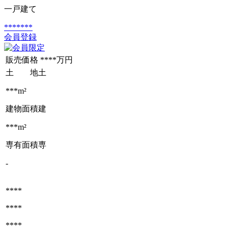
一戸建て
*******
会員登録
販売価格
****万円
土 地
土
***m²
建物面積
建
***m²
専有面積
専
-
****
****
****