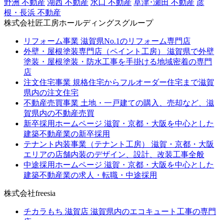
野洲 不動産
湖西 不動産
水口 不動産
草津･瀬田 不動産
彦
根・長浜 不動産
株式会社匠工房ホールディングスグループ
リフォーム事業
滋賀県No.1のリフォーム専門店
外壁・屋根塗装専門店（ペイント工房）
滋賀県で外壁
塗装・屋根塗装・防水工事を手掛ける地域密着の専門
店
注文住宅事業
規格住宅からフルオーダー住宅まで滋賀
県内の注文住宅
不動産売買事業
土地・一戸建ての購入、売却など、滋
賀県内の不動産売買
新卒採用ホームページ
滋賀・京都・大阪を中心とした
建築不動産業の新卒採用
テナント内装事業（テナント工房）
滋賀・京都・大阪
エリアの店舗内装のデザイン、設計、改装工事全般
中途採用ホームページ
滋賀・京都・大阪を中心とした
建築不動産業の求人・転職・中途採用
株式会社freesia
チカラもち 滋賀店
滋賀県内のエコキュート工事の専門