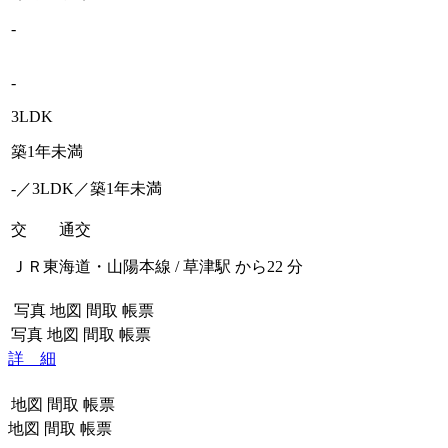
-
-
3LDK
築1年未満
-／3LDK／築1年未満
交 通
交
ＪＲ東海道・山陽本線 / 草津駅 から22 分
写真
地図
間取
帳票
写真
地図
間取
帳票
詳 細
地図
間取
帳票
地図
間取
帳票