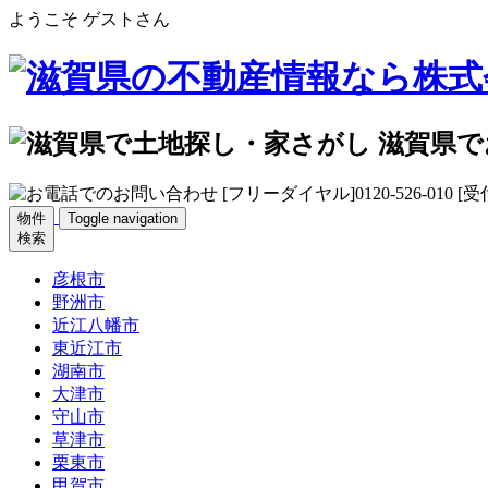
ようこそ ゲストさん
物件
Toggle navigation
検索
彦根市
野洲市
近江八幡市
東近江市
湖南市
大津市
守山市
草津市
栗東市
甲賀市