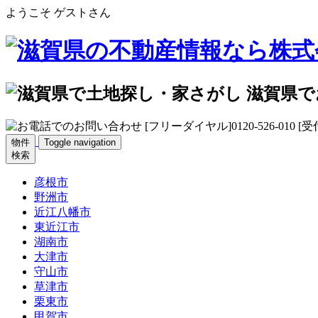
ようこそ ゲストさん
物件
Toggle navigation
検索
彦根市
野洲市
近江八幡市
東近江市
湖南市
大津市
守山市
草津市
栗東市
甲賀市