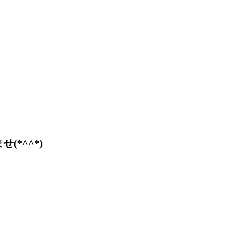
*^^*)
♪