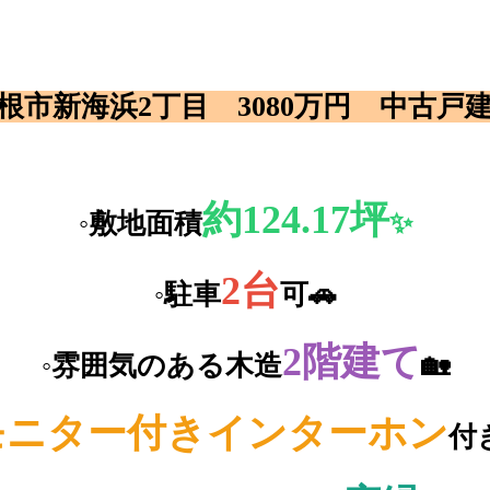
根市新海浜2丁目 3080万円 中古戸建
約124.17坪
◦敷地面積
✨
2台
◦駐車
可🚗
2階建て
◦雰囲気のある木造
🏡
モニター付きインターホン
付