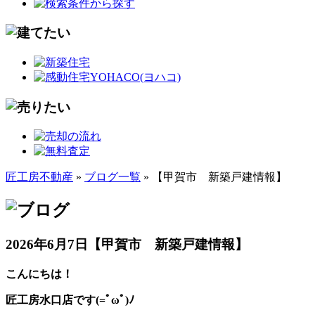
匠工房不動産
»
ブログ一覧
» 【甲賀市 新築戸建情報】
2026年6月7日
【甲賀市 新築戸建情報】
こんにちは！
匠工房水口店です(=ﾟωﾟ)ﾉ