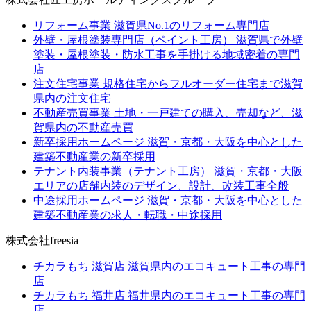
リフォーム事業
滋賀県No.1のリフォーム専門店
外壁・屋根塗装専門店（ペイント工房）
滋賀県で外壁
塗装・屋根塗装・防水工事を手掛ける地域密着の専門
店
注文住宅事業
規格住宅からフルオーダー住宅まで滋賀
県内の注文住宅
不動産売買事業
土地・一戸建ての購入、売却など、滋
賀県内の不動産売買
新卒採用ホームページ
滋賀・京都・大阪を中心とした
建築不動産業の新卒採用
テナント内装事業（テナント工房）
滋賀・京都・大阪
エリアの店舗内装のデザイン、設計、改装工事全般
中途採用ホームページ
滋賀・京都・大阪を中心とした
建築不動産業の求人・転職・中途採用
株式会社freesia
チカラもち 滋賀店
滋賀県内のエコキュート工事の専門
店
チカラもち 福井店
福井県内のエコキュート工事の専門
店