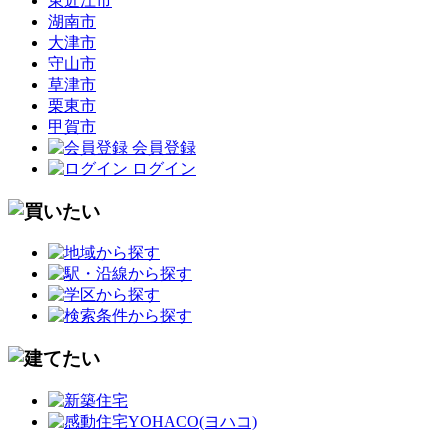
東近江市
湖南市
大津市
守山市
草津市
栗東市
甲賀市
会員登録
ログイン