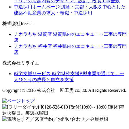
エリアの店舗内装のデザイン、設計、改装工事全般
中途採用ホームページ
滋賀・京都・大阪を中心とした
建築不動産業の求人・転職・中途採用
株式会社freesia
チカラもち 滋賀店
滋賀県内のエコキュート工事の専門
店
チカラもち 福井店
福井県内のエコキュート工事の専門
店
株式会社ミライエ
就労支援サービス
就労継続支援B型事業を通じて、一
人ひとりの成長と自立を支援
Copyright © 2016 株式会社 匠工房 co.,ltd. All Rights Reserved.