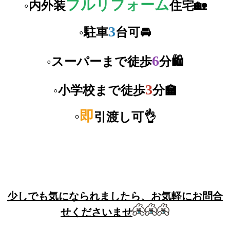
フルリフォーム
◦内外装
住宅🏡
3
◦駐車
台可🚘
6
◦スーパーまで徒歩
分🛍
3
◦小学校まで徒歩
分🏫
◦
即
引渡し可👌
少しでも気になられましたら、お気軽にお問合
せくださいませ