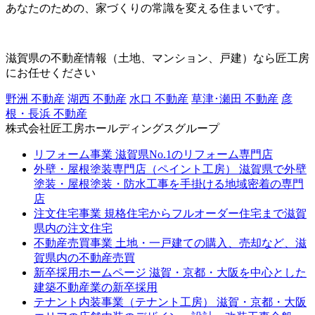
あなたのための、家づくりの常識を変える住まいです。
滋賀県の不動産情報（土地、マンション、戸建）なら匠工房
にお任せください
野洲 不動産
湖西 不動産
水口 不動産
草津･瀬田 不動産
彦
根・長浜 不動産
株式会社匠工房ホールディングスグループ
リフォーム事業
滋賀県No.1のリフォーム専門店
外壁・屋根塗装専門店（ペイント工房）
滋賀県で外壁
塗装・屋根塗装・防水工事を手掛ける地域密着の専門
店
注文住宅事業
規格住宅からフルオーダー住宅まで滋賀
県内の注文住宅
不動産売買事業
土地・一戸建ての購入、売却など、滋
賀県内の不動産売買
新卒採用ホームページ
滋賀・京都・大阪を中心とした
建築不動産業の新卒採用
テナント内装事業（テナント工房）
滋賀・京都・大阪