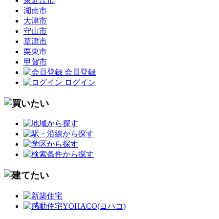
東近江市
湖南市
大津市
守山市
草津市
栗東市
甲賀市
会員登録
ログイン