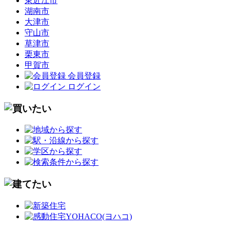
東近江市
湖南市
大津市
守山市
草津市
栗東市
甲賀市
会員登録
ログイン