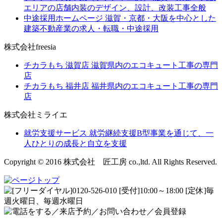
エリアの店舗内装のデザイン、設計、改装工事全般
中途採用ホームページ
滋賀・京都・大阪を中心とした
建築不動産業の求人・転職・中途採用
株式会社freesia
チカラもち 滋賀店
滋賀県内のエコキュート工事の専門
店
チカラもち 福井店
福井県内のエコキュート工事の専門
店
株式会社ミライエ
就労支援サービス
就労継続支援B型事業を通じて、一
人ひとりの成長と自立を支援
Copyright © 2016 株式会社 匠工房 co.,ltd. All Rights Reserved.