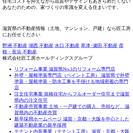
住宅コストを抑えながら品質やデザインもあきらめたくない
あなたのための、家づくりの常識を変える住まいです。
滋賀県の不動産情報（土地、マンション、戸建）なら匠工房
にお任せください
野洲 不動産
湖西 不動産
水口 不動産
草津･瀬田 不動産
彦
根・長浜 不動産
株式会社匠工房ホールディングスグループ
リフォーム事業
滋賀県No.1のリフォーム専門店
外壁・屋根塗装専門店（ペイント工房）
滋賀県で外壁
塗装・屋根塗装・防水工事を手掛ける地域密着の専門
店
注文住宅事業
規格住宅からフルオーダー住宅まで滋賀
県内の注文住宅
不動産売買事業
土地・一戸建ての購入、売却など、滋
賀県内の不動産売買
新卒採用ホームページ
滋賀・京都・大阪を中心とした
建築不動産業の新卒採用
テナント内装事業（テナント工房）
滋賀・京都・大阪