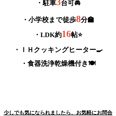
3
・駐車
台可🚘
8
・小学校まで徒歩
分🏫
16
・LDK約
帖⭐
・ＩＨクッキングヒーター🍳
・食器洗浄乾燥機付き🍽
少しでも気になられましたら、お気軽にお問合