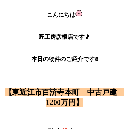
こんにちは
匠工房彦根店です🎵
本日の物件のご紹介です❕❕
【東近江市百済寺本町 中古戸建
1200万円】