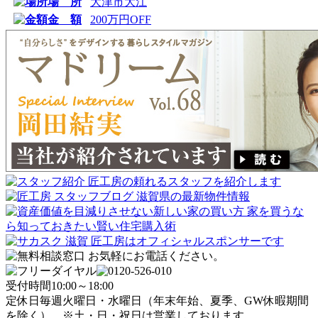
場 所
大津市大江
金 額
200万円OFF
受付時間
10:00～18:00
定休日
毎週火曜日・水曜日
（年末年始、夏季、GW休暇期間
を除く）
※土・日・祝日は営業しております。