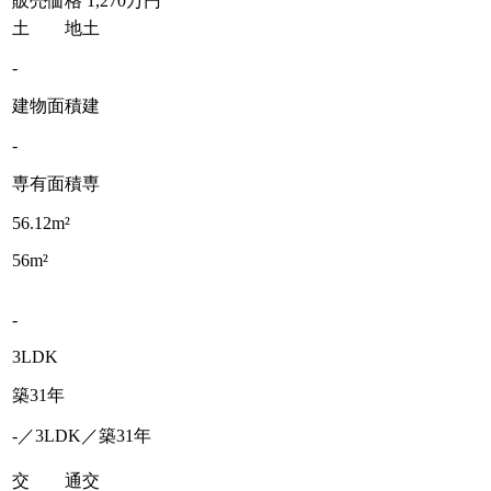
販売価格
1,270万円
土 地
土
-
建物面積
建
-
専有面積
専
56.12m²
56m²
-
3LDK
築31年
-／3LDK／築31年
交 通
交