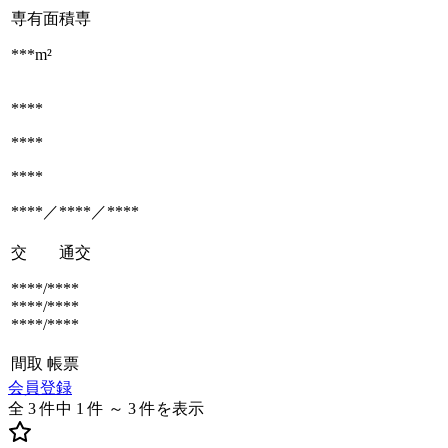
専有面積
専
***m²
****
****
****
****／****／****
交 通
交
****/****
****/****
****/****
間取
帳票
会員登録
全 3 件中 1 件 ～ 3 件を表示