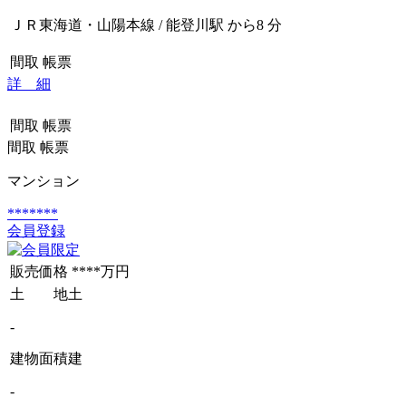
ＪＲ東海道・山陽本線 / 能登川駅 から8 分
間取
帳票
詳 細
間取
帳票
間取
帳票
マンション
*******
会員登録
販売価格
****万円
土 地
土
-
建物面積
建
-