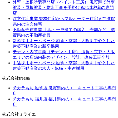
外壁・屋根塗装専門店（ペイント工房）
滋賀県で外壁
塗装・屋根塗装・防水工事を手掛ける地域密着の専門
店
注文住宅事業
規格住宅からフルオーダー住宅まで滋賀
県内の注文住宅
不動産売買事業
土地・一戸建ての購入、売却など、滋
賀県内の不動産売買
新卒採用ホームページ
滋賀・京都・大阪を中心とした
建築不動産業の新卒採用
テナント内装事業（テナント工房）
滋賀・京都・大阪
エリアの店舗内装のデザイン、設計、改装工事全般
中途採用ホームページ
滋賀・京都・大阪を中心とした
建築不動産業の求人・転職・中途採用
株式会社freesia
チカラもち 滋賀店
滋賀県内のエコキュート工事の専門
店
チカラもち 福井店
福井県内のエコキュート工事の専門
店
株式会社ミライエ