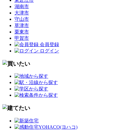
東近江市
湖南市
大津市
守山市
草津市
栗東市
甲賀市
会員登録
ログイン