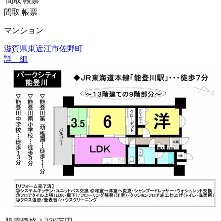
間取
帳票
間取
帳票
マンション
滋賀県東近江市佐野町
詳 細