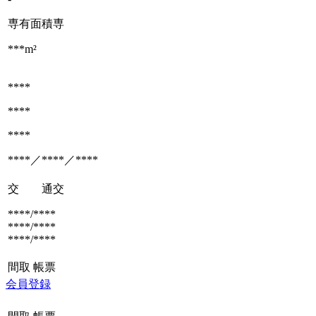
専有面積
専
***m²
****
****
****
****／****／****
交 通
交
****/****
****/****
****/****
間取
帳票
会員登録