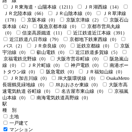
路 線
ＪＲ東海道・山陽本線
（1211）
ＪＲ湖西線
（14）
ＪＲ北陸本線
（66）
ＪＲ山陰本線
（0）
ＪＲ草津線
（178）
京阪本線
（0）
京阪京津線
（2）
京阪石山
坂本線
（42）
阪急京都本線
（0）
京都市営烏丸線
（0）
信楽高原鐵道
（11）
近江鉄道近江本線
（391）
近江鉄道八日市線
（79）
京都地下鉄東西線
（0）
バス
（2）
ＪＲ奈良線
（0）
近鉄京都線
（0）
京阪
宇治線
（0）
叡山電鉄
（0）
近江鉄道多賀線
（5）
京福電鉄北野線
（0）
大阪市営谷町線
（0）
阪急嵐山
線
（0）
ＪＲ片町線
（0）
神戸電鉄
（0）
南港ポー
トタウン線
（0）
阪急電鉄
（0）
ＪＲ福知山線
（0）
ＪＲ加古川線
（0）
JR大阪環状線
（0）
OsakaMetro
長堀鶴見緑地線
（0）
JRおおさか東線
（0）
大阪市高
速電気軌道 谷町線
（0）
名古屋市東山線
（0）
京福嵐
山本線
（0）
南海電気鉄道高野線
（0）
駅
種 別
土地
一戸建て
マンション