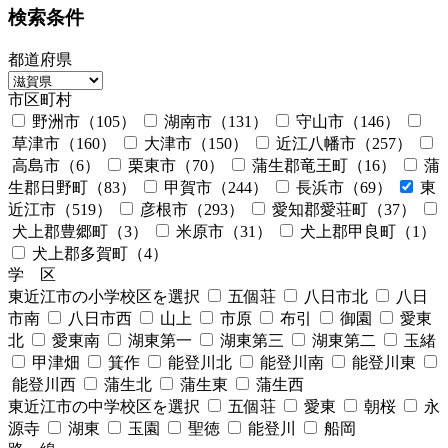
検索条件
都道府県
市区町村
野洲市
（105）
湖南市
（131）
守山市
（146）
草津市
（160）
大津市
（150）
近江八幡市
（257）
高島市
（6）
栗東市
（70）
蒲生郡竜王町
（16）
蒲
生郡日野町
（83）
甲賀市
（244）
長浜市
（69）
東
近江市
（519）
彦根市
（293）
愛知郡愛荘町
（37）
犬上郡豊郷町
（3）
米原市
（31）
犬上郡甲良町
（1）
犬上郡多賀町
（4）
学 区
東近江市の小学校区を選択
五個荘
八日市北
八日
市南
八日市西
山上
市原
布引
御園
愛東
北
愛東南
湖東第一
湖東第三
湖東第二
玉緒
甲津畑
箕作
能登川北
能登川南
能登川東
能登川西
蒲生北
蒲生東
蒲生西
東近江市の中学校区を選択
五個荘
愛東
朝桜
永
源寺
湖東
玉園
聖徳
能登川
船岡