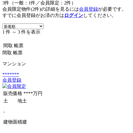
3件（一般：1件／会員限定：2件）
会員限定物件(2件)の詳細を見るには
会員登録
が必要です。
すでに会員登録がお済の方は
ログイン
してください。
1 件 ～ 3 件を表示
間取
帳票
間取
帳票
マンション
*******
会員登録
販売価格
****万円
土 地
土
-
建物面積
建
-