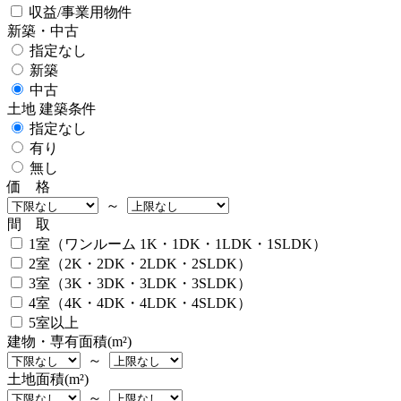
収益/事業用物件
新築・中古
指定なし
新築
中古
土地 建築条件
指定なし
有り
無し
価 格
～
間 取
1室（ワンルーム 1K・1DK・1LDK・1SLDK）
2室（2K・2DK・2LDK・2SLDK）
3室（3K・3DK・3LDK・3SLDK）
4室（4K・4DK・4LDK・4SLDK）
5室以上
建物・専有面積(m²)
～
土地面積(m²)
～