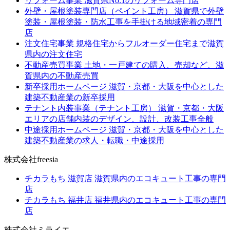
リフォーム事業
滋賀県No.1のリフォーム専門店
外壁・屋根塗装専門店（ペイント工房）
滋賀県で外壁
塗装・屋根塗装・防水工事を手掛ける地域密着の専門
店
注文住宅事業
規格住宅からフルオーダー住宅まで滋賀
県内の注文住宅
不動産売買事業
土地・一戸建ての購入、売却など、滋
賀県内の不動産売買
新卒採用ホームページ
滋賀・京都・大阪を中心とした
建築不動産業の新卒採用
テナント内装事業（テナント工房）
滋賀・京都・大阪
エリアの店舗内装のデザイン、設計、改装工事全般
中途採用ホームページ
滋賀・京都・大阪を中心とした
建築不動産業の求人・転職・中途採用
株式会社freesia
チカラもち 滋賀店
滋賀県内のエコキュート工事の専門
店
チカラもち 福井店
福井県内のエコキュート工事の専門
店
株式会社ミライエ