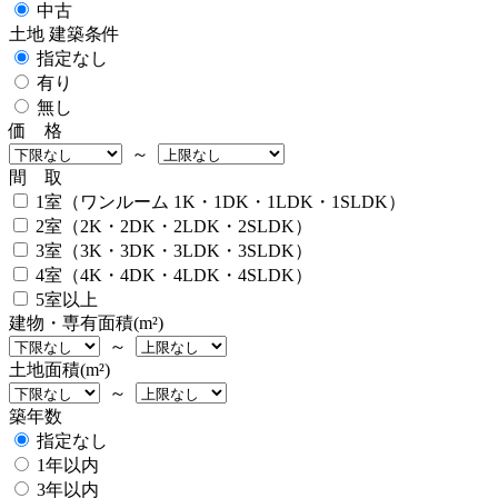
中古
土地 建築条件
指定なし
有り
無し
価 格
～
間 取
1室（ワンルーム 1K・1DK・1LDK・1SLDK）
2室（2K・2DK・2LDK・2SLDK）
3室（3K・3DK・3LDK・3SLDK）
4室（4K・4DK・4LDK・4SLDK）
5室以上
建物・専有面積(m²)
～
土地面積(m²)
～
築年数
指定なし
1年以内
3年以内