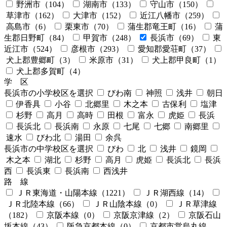
野洲市
（104）
湖南市
（133）
守山市
（150）
草津市
（162）
大津市
（152）
近江八幡市
（259）
高島市
（6）
栗東市
（70）
蒲生郡竜王町
（16）
蒲
生郡日野町
（84）
甲賀市
（248）
長浜市
（69）
東
近江市
（524）
彦根市
（293）
愛知郡愛荘町
（37）
犬上郡豊郷町
（3）
米原市
（31）
犬上郡甲良町
（1）
犬上郡多賀町
（4）
学 区
長浜市の小学校区を選択
びわ南
神照
浅井
朝日
伊香具
小谷
北郷里
木之本
古保利
塩津
杉野
高月
高時
田根
富永
虎姫
長浜
長浜北
長浜南
永原
七尾
七郷
南郷里
速水
びわ北
湯田
余呉
長浜市の中学校区を選択
びわ
北
浅井
鏡岡
木之本
湖北
杉野
高月
虎姫
長浜北
長浜
西
長浜東
長浜南
西浅井
路 線
ＪＲ東海道・山陽本線
（1221）
ＪＲ湖西線
（14）
ＪＲ北陸本線
（66）
ＪＲ山陰本線
（0）
ＪＲ草津線
（182）
京阪本線
（0）
京阪京津線
（2）
京阪石山
坂本線
（43）
阪急京都本線
（0）
京都市営烏丸線