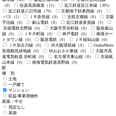
（0）
信楽高原鐵道
（11）
近江鉄道近江本線
（395）
近江鉄道八日市線
（79）
京都地下鉄東西線
（0）
バス
（2）
ＪＲ奈良線
（0）
近鉄京都線
（0）
京阪
宇治線
（0）
叡山電鉄
（0）
近江鉄道多賀線
（5）
京福電鉄北野線
（0）
大阪市営谷町線
（0）
阪急嵐山
線
（0）
ＪＲ片町線
（0）
神戸電鉄
（0）
南港ポー
トタウン線
（0）
阪急電鉄
（0）
ＪＲ福知山線
（0）
ＪＲ加古川線
（0）
JR大阪環状線
（0）
OsakaMetro
長堀鶴見緑地線
（0）
JRおおさか東線
（0）
大阪市高
速電気軌道 谷町線
（0）
名古屋市東山線
（0）
京福嵐
山本線
（0）
南海電気鉄道高野線
（0）
駅
種 別
土地
一戸建て
マンション
収益/事業用物件
新築・中古
指定なし
新築