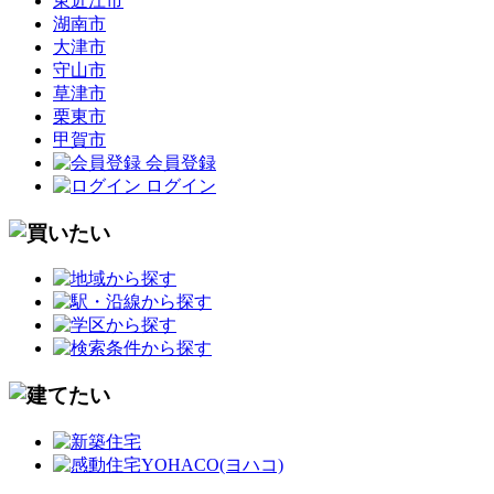
東近江市
湖南市
大津市
守山市
草津市
栗東市
甲賀市
会員登録
ログイン