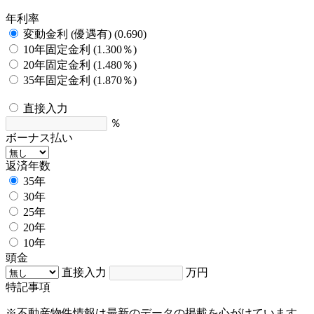
年利率
変動金利 (優遇有) (0.690)
10年固定金利 (1.300％)
20年固定金利 (1.480％)
35年固定金利 (1.870％)
直接入力
％
ボーナス払い
返済年数
35年
30年
25年
20年
10年
頭金
直接入力
万円
特記事項
※不動産物件情報は最新のデータの掲載を心がけています