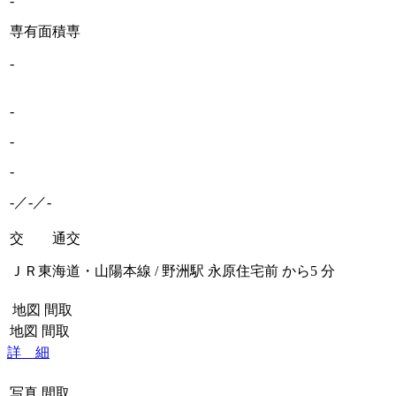
-
専有面積
専
-
-
-
-
-／-／-
交 通
交
ＪＲ東海道・山陽本線 / 野洲駅 永原住宅前 から5 分
地図
間取
地図
間取
詳 細
写真
間取