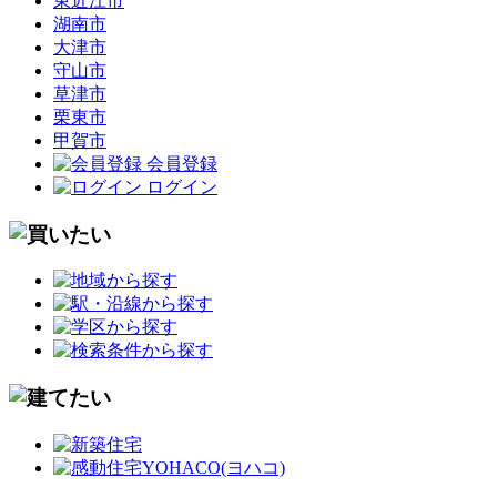
東近江市
湖南市
大津市
守山市
草津市
栗東市
甲賀市
会員登録
ログイン