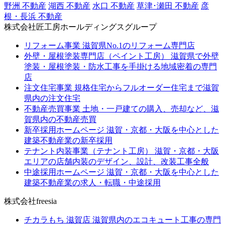
野洲 不動産
湖西 不動産
水口 不動産
草津･瀬田 不動産
彦
根・長浜 不動産
株式会社匠工房ホールディングスグループ
リフォーム事業
滋賀県No.1のリフォーム専門店
外壁・屋根塗装専門店（ペイント工房）
滋賀県で外壁
塗装・屋根塗装・防水工事を手掛ける地域密着の専門
店
注文住宅事業
規格住宅からフルオーダー住宅まで滋賀
県内の注文住宅
不動産売買事業
土地・一戸建ての購入、売却など、滋
賀県内の不動産売買
新卒採用ホームページ
滋賀・京都・大阪を中心とした
建築不動産業の新卒採用
テナント内装事業（テナント工房）
滋賀・京都・大阪
エリアの店舗内装のデザイン、設計、改装工事全般
中途採用ホームページ
滋賀・京都・大阪を中心とした
建築不動産業の求人・転職・中途採用
株式会社freesia
チカラもち 滋賀店
滋賀県内のエコキュート工事の専門