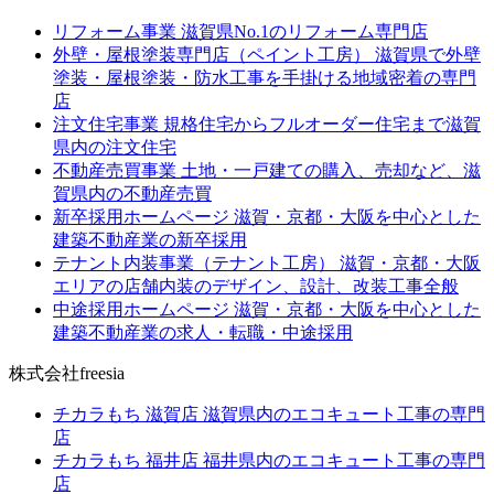
リフォーム事業
滋賀県No.1のリフォーム専門店
外壁・屋根塗装専門店（ペイント工房）
滋賀県で外壁
塗装・屋根塗装・防水工事を手掛ける地域密着の専門
店
注文住宅事業
規格住宅からフルオーダー住宅まで滋賀
県内の注文住宅
不動産売買事業
土地・一戸建ての購入、売却など、滋
賀県内の不動産売買
新卒採用ホームページ
滋賀・京都・大阪を中心とした
建築不動産業の新卒採用
テナント内装事業（テナント工房）
滋賀・京都・大阪
エリアの店舗内装のデザイン、設計、改装工事全般
中途採用ホームページ
滋賀・京都・大阪を中心とした
建築不動産業の求人・転職・中途採用
株式会社freesia
チカラもち 滋賀店
滋賀県内のエコキュート工事の専門
店
チカラもち 福井店
福井県内のエコキュート工事の専門
店