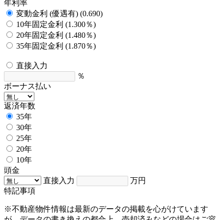
年利率
変動金利 (優遇有) (0.690)
10年固定金利 (1.300％)
20年固定金利 (1.480％)
35年固定金利 (1.870％)
直接入力
％
ボーナス払い
返済年数
35年
30年
25年
20年
10年
頭金
直接入力
万円
特記事項
※不動産物件情報は最新のデータの掲載を心がけています
が、データの書き換えの都合上、売却済みなどの場合はご容