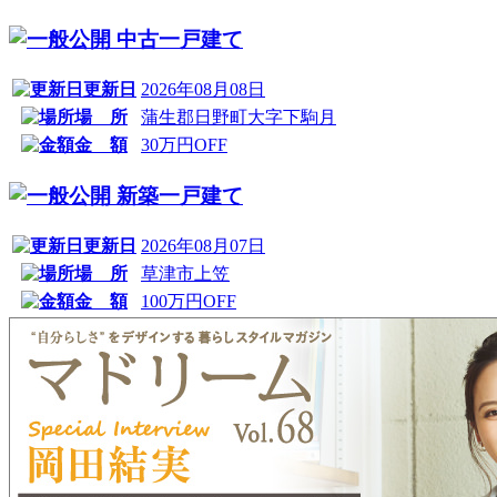
中古一戸建て
更新日
2026年08月08日
場 所
蒲生郡日野町大字下駒月
金 額
30万円OFF
新築一戸建て
更新日
2026年08月07日
場 所
草津市上笠
金 額
100万円OFF