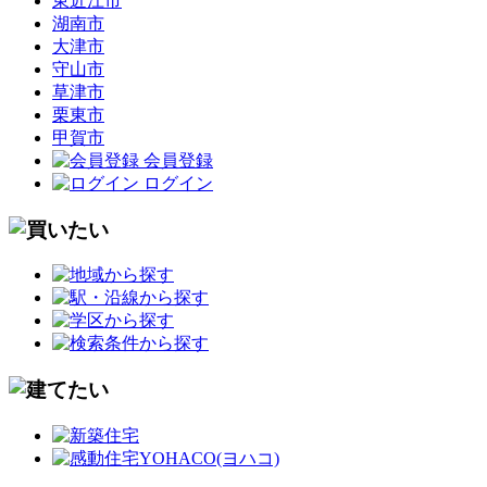
東近江市
湖南市
大津市
守山市
草津市
栗東市
甲賀市
会員登録
ログイン