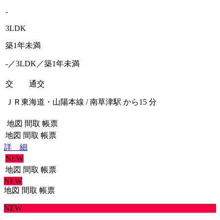
-
3LDK
築1年未満
-／3LDK／築1年未満
交 通
交
ＪＲ東海道・山陽本線 / 南草津駅 から15 分
地図
間取
帳票
地図
間取
帳票
詳 細
NEW
地図
間取
帳票
NEW
地図
間取
帳票
NEW