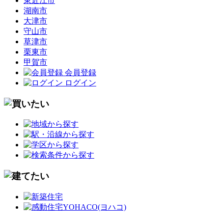
東近江市
湖南市
大津市
守山市
草津市
栗東市
甲賀市
会員登録
ログイン