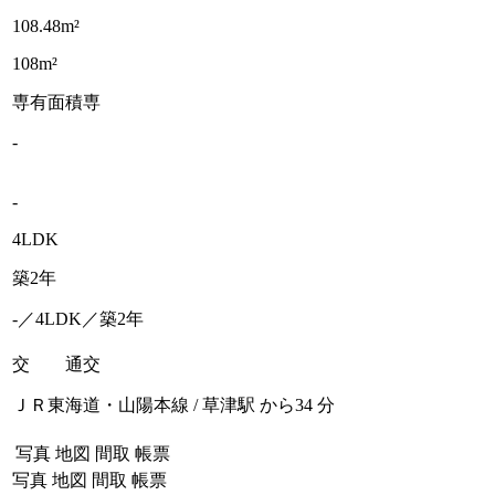
108.48m²
108m²
専有面積
専
-
-
4LDK
築2年
-／4LDK／築2年
交 通
交
ＪＲ東海道・山陽本線 / 草津駅 から34 分
写真
地図
間取
帳票
写真
地図
間取
帳票