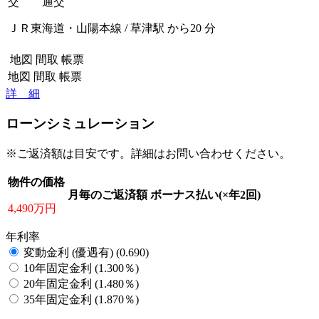
交 通
交
ＪＲ東海道・山陽本線 / 草津駅 から20 分
地図
間取
帳票
地図
間取
帳票
詳 細
ローンシミュレーション
※ご返済額は目安です。詳細はお問い合わせください。
物件の価格
月毎のご返済額
ボーナス払い(×年2回)
4,490万円
年利率
変動金利 (優遇有) (0.690)
10年固定金利 (1.300％)
20年固定金利 (1.480％)
35年固定金利 (1.870％)