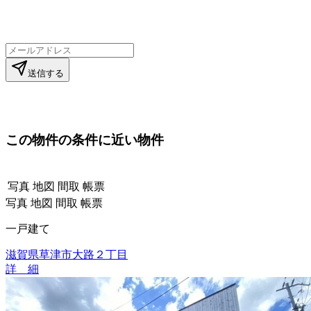
送信する
この物件の条件に近い物件
写真
地図
間取
帳票
写真
地図
間取
帳票
一戸建て
滋賀県草津市大路２丁目
詳 細