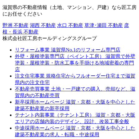
滋賀県の不動産情報（土地、マンション、戸建）なら匠工房
にお任せください
野洲 不動産
湖西 不動産
水口 不動産
草津･瀬田 不動産
彦
根・長浜 不動産
株式会社匠工房ホールディングスグループ
リフォーム事業
滋賀県No.1のリフォーム専門店
外壁・屋根塗装専門店（ペイント工房）
滋賀県で外壁
塗装・屋根塗装・防水工事を手掛ける地域密着の専門
店
注文住宅事業
規格住宅からフルオーダー住宅まで滋賀
県内の注文住宅
不動産売買事業
土地・一戸建ての購入、売却など、滋
賀県内の不動産売買
新卒採用ホームページ
滋賀・京都・大阪を中心とした
建築不動産業の新卒採用
テナント内装事業（テナント工房）
滋賀・京都・大阪
エリアの店舗内装のデザイン、設計、改装工事全般
中途採用ホームページ
滋賀・京都・大阪を中心とした
建築不動産業の求人・転職・中途採用