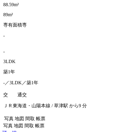
88.59m²
89m²
専有面積
専
-
-
3LDK
築1年
-／3LDK／築1年
交 通
交
ＪＲ東海道・山陽本線 / 草津駅 から9 分
写真
地図
間取
帳票
写真
地図
間取
帳票