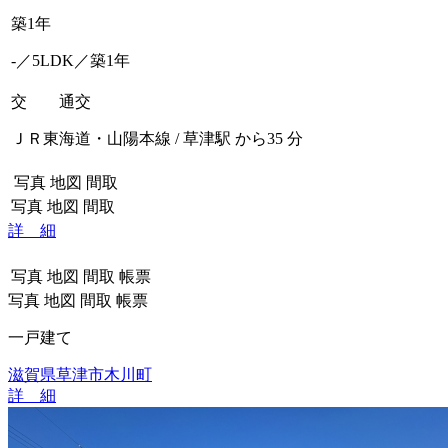
築1年
-／5LDK／築1年
交 通
交
ＪＲ東海道・山陽本線 / 草津駅 から35 分
写真
地図
間取
写真
地図
間取
詳 細
写真
地図
間取
帳票
写真
地図
間取
帳票
一戸建て
滋賀県草津市木川町
詳 細