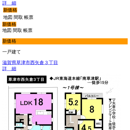
詳 細
新価格
地図
間取
帳票
新価格
地図
間取
帳票
新価格
一戸建て
滋賀県草津市西矢倉３丁目
詳 細