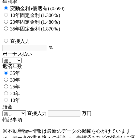
年利率
変動金利 (優遇有) (0.690)
10年固定金利 (1.300％)
20年固定金利 (1.480％)
35年固定金利 (1.870％)
直接入力
％
ボーナス払い
返済年数
35年
30年
25年
20年
10年
頭金
直接入力
万円
特記事項
※不動産物件情報は最新のデータの掲載を心がけています
が、データの書き換えの都合上、売却済みなどの場合はご容