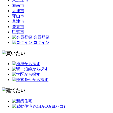
東近江市
湖南市
大津市
守山市
草津市
栗東市
甲賀市
会員登録
ログイン