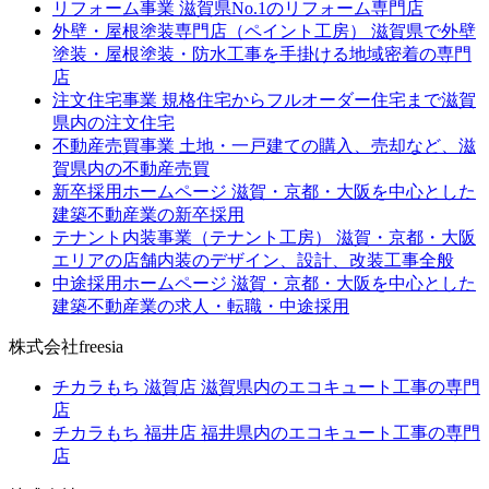
リフォーム事業
滋賀県No.1のリフォーム専門店
外壁・屋根塗装専門店（ペイント工房）
滋賀県で外壁
塗装・屋根塗装・防水工事を手掛ける地域密着の専門
店
注文住宅事業
規格住宅からフルオーダー住宅まで滋賀
県内の注文住宅
不動産売買事業
土地・一戸建ての購入、売却など、滋
賀県内の不動産売買
新卒採用ホームページ
滋賀・京都・大阪を中心とした
建築不動産業の新卒採用
テナント内装事業（テナント工房）
滋賀・京都・大阪
エリアの店舗内装のデザイン、設計、改装工事全般
中途採用ホームページ
滋賀・京都・大阪を中心とした
建築不動産業の求人・転職・中途採用
株式会社freesia
チカラもち 滋賀店
滋賀県内のエコキュート工事の専門
店
チカラもち 福井店
福井県内のエコキュート工事の専門
店