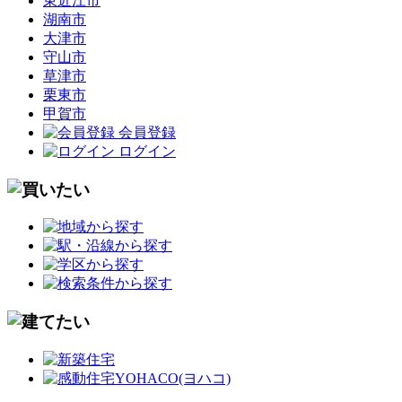
東近江市
湖南市
大津市
守山市
草津市
栗東市
甲賀市
会員登録
ログイン