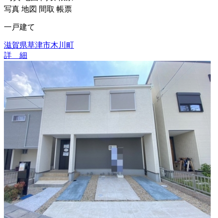
写真
地図
間取
帳票
一戸建て
滋賀県草津市木川町
詳 細