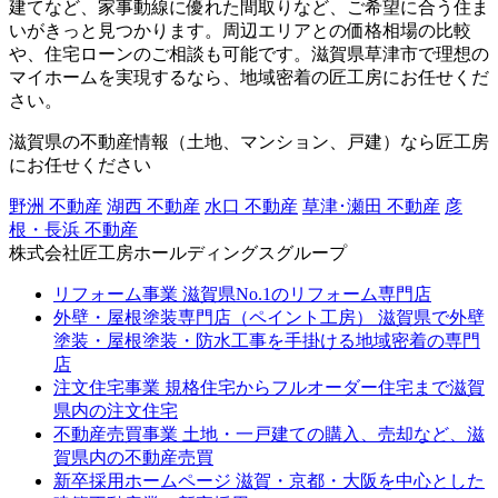
建てなど、家事動線に優れた間取りなど、ご希望に合う住ま
いがきっと見つかります。周辺エリアとの価格相場の比較
や、住宅ローンのご相談も可能です。滋賀県草津市で理想の
マイホームを実現するなら、地域密着の匠工房にお任せくだ
さい。
滋賀県の不動産情報（土地、マンション、戸建）なら匠工房
にお任せください
野洲 不動産
湖西 不動産
水口 不動産
草津･瀬田 不動産
彦
根・長浜 不動産
株式会社匠工房ホールディングスグループ
リフォーム事業
滋賀県No.1のリフォーム専門店
外壁・屋根塗装専門店（ペイント工房）
滋賀県で外壁
塗装・屋根塗装・防水工事を手掛ける地域密着の専門
店
注文住宅事業
規格住宅からフルオーダー住宅まで滋賀
県内の注文住宅
不動産売買事業
土地・一戸建ての購入、売却など、滋
賀県内の不動産売買
新卒採用ホームページ
滋賀・京都・大阪を中心とした