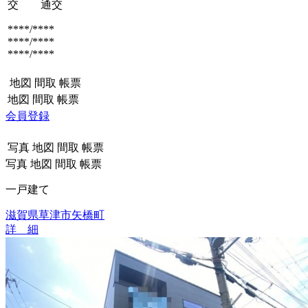
交 通
交
****/****
****/****
****/****
地図
間取
帳票
地図
間取
帳票
会員登録
写真
地図
間取
帳票
写真
地図
間取
帳票
一戸建て
滋賀県草津市矢橋町
詳 細