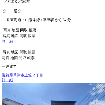
-／3LDK／築2年
交 通
交
ＪＲ東海道・山陽本線 / 草津駅 から34 分
写真
地図
間取
帳票
写真
地図
間取
帳票
詳 細
写真
地図
間取
帳票
写真
地図
間取
帳票
一戸建て
滋賀県草津市上笠２丁目
詳 細