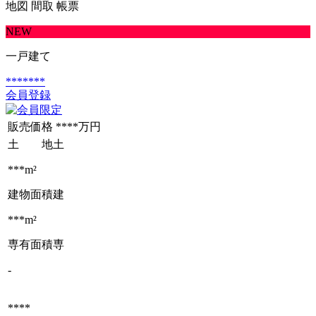
地図
間取
帳票
NEW
一戸建て
*******
会員登録
販売価格
****万円
土 地
土
***m²
建物面積
建
***m²
専有面積
専
-
****