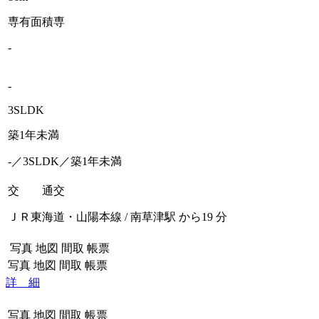
専有面積
専
-
-
3SLDK
築1年未満
-／3SLDK／築1年未満
交 通
交
ＪＲ東海道・山陽本線 / 南草津駅 から19 分
写真
地図
間取
帳票
写真
地図
間取
帳票
詳 細
写真
地図
間取
帳票