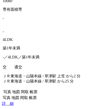
100m²
専有面積
専
-
-
4LDK
築1年未満
-／4LDK／築1年未満
交 通
交
ＪＲ東海道・山陽本線 / 草津駅 上笠 から2 分
ＪＲ東海道・山陽本線 / 草津駅 から25 分
写真
地図
間取
帳票
写真
地図
間取
帳票
詳 細