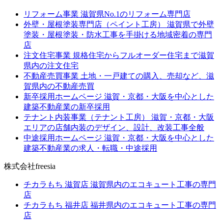
リフォーム事業
滋賀県No.1のリフォーム専門店
外壁・屋根塗装専門店（ペイント工房）
滋賀県で外壁
塗装・屋根塗装・防水工事を手掛ける地域密着の専門
店
注文住宅事業
規格住宅からフルオーダー住宅まで滋賀
県内の注文住宅
不動産売買事業
土地・一戸建ての購入、売却など、滋
賀県内の不動産売買
新卒採用ホームページ
滋賀・京都・大阪を中心とした
建築不動産業の新卒採用
テナント内装事業（テナント工房）
滋賀・京都・大阪
エリアの店舗内装のデザイン、設計、改装工事全般
中途採用ホームページ
滋賀・京都・大阪を中心とした
建築不動産業の求人・転職・中途採用
株式会社freesia
チカラもち 滋賀店
滋賀県内のエコキュート工事の専門
店
チカラもち 福井店
福井県内のエコキュート工事の専門
店