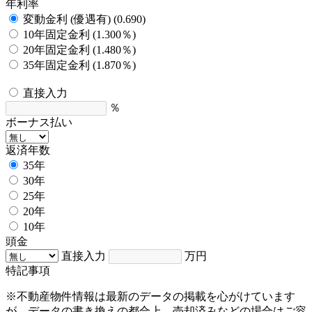
年利率
変動金利 (優遇有) (0.690)
10年固定金利 (1.300％)
20年固定金利 (1.480％)
35年固定金利 (1.870％)
直接入力
％
ボーナス払い
返済年数
35年
30年
25年
20年
10年
頭金
直接入力
万円
特記事項
※不動産物件情報は最新のデータの掲載を心がけています
が、データの書き換えの都合上、売却済みなどの場合はご容