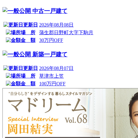
中古一戸建て
更新日
2026年08月08日
場 所
蒲生郡日野町大字下駒月
金 額
30万円OFF
新築一戸建て
更新日
2026年08月07日
場 所
草津市上笠
金 額
100万円OFF