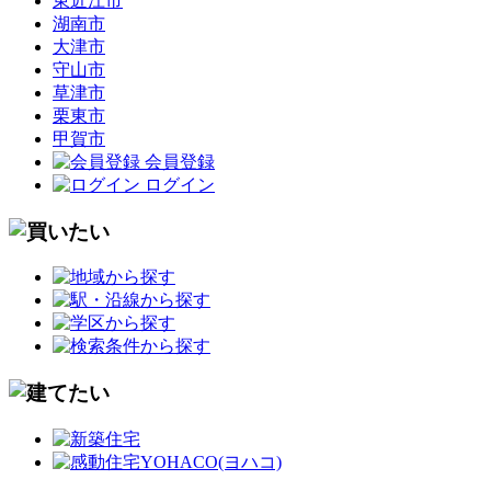
東近江市
湖南市
大津市
守山市
草津市
栗東市
甲賀市
会員登録
ログイン