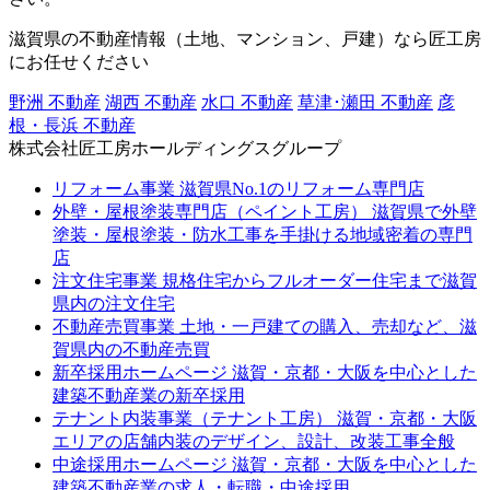
滋賀県の不動産情報（土地、マンション、戸建）なら匠工房
にお任せください
野洲 不動産
湖西 不動産
水口 不動産
草津･瀬田 不動産
彦
根・長浜 不動産
株式会社匠工房ホールディングスグループ
リフォーム事業
滋賀県No.1のリフォーム専門店
外壁・屋根塗装専門店（ペイント工房）
滋賀県で外壁
塗装・屋根塗装・防水工事を手掛ける地域密着の専門
店
注文住宅事業
規格住宅からフルオーダー住宅まで滋賀
県内の注文住宅
不動産売買事業
土地・一戸建ての購入、売却など、滋
賀県内の不動産売買
新卒採用ホームページ
滋賀・京都・大阪を中心とした
建築不動産業の新卒採用
テナント内装事業（テナント工房）
滋賀・京都・大阪
エリアの店舗内装のデザイン、設計、改装工事全般
中途採用ホームページ
滋賀・京都・大阪を中心とした
建築不動産業の求人・転職・中途採用