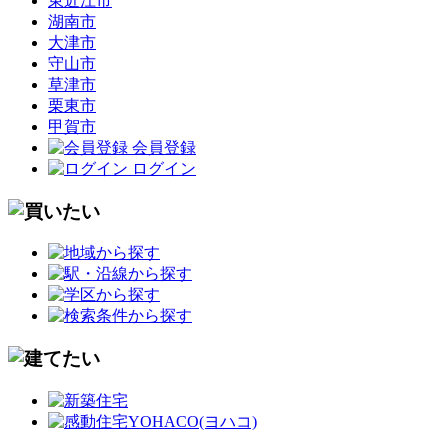
東近江市
湖南市
大津市
守山市
草津市
栗東市
甲賀市
会員登録
ログイン