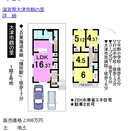
滋賀県大津市鶴の里
詳 細
販売価格
2,998万円
土 地
土