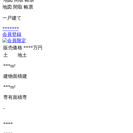
地図
間取
帳票
一戸建て
*******
会員登録
販売価格
****万円
土 地
土
***m²
建物面積
建
***m²
専有面積
専
-
****