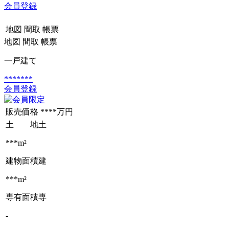
会員登録
地図
間取
帳票
地図
間取
帳票
一戸建て
*******
会員登録
販売価格
****万円
土 地
土
***m²
建物面積
建
***m²
専有面積
専
-