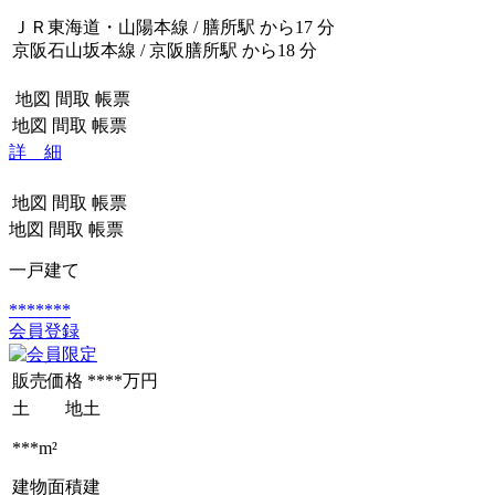
ＪＲ東海道・山陽本線 / 膳所駅 から17 分
京阪石山坂本線 / 京阪膳所駅 から18 分
地図
間取
帳票
地図
間取
帳票
詳 細
地図
間取
帳票
地図
間取
帳票
一戸建て
*******
会員登録
販売価格
****万円
土 地
土
***m²
建物面積
建