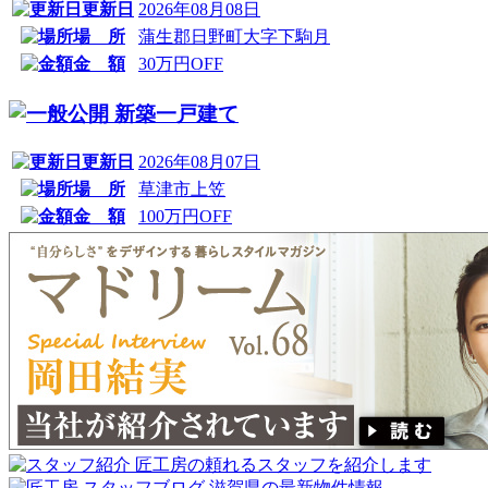
更新日
2026年08月08日
場 所
蒲生郡日野町大字下駒月
金 額
30万円OFF
新築一戸建て
更新日
2026年08月07日
場 所
草津市上笠
金 額
100万円OFF