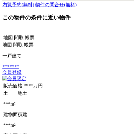
内覧予約(無料)
物件の問合せ(無料)
この物件の条件に近い物件
地図
間取
帳票
地図
間取
帳票
一戸建て
*******
会員登録
販売価格
****万円
土 地
土
***m²
建物面積
建
***m²