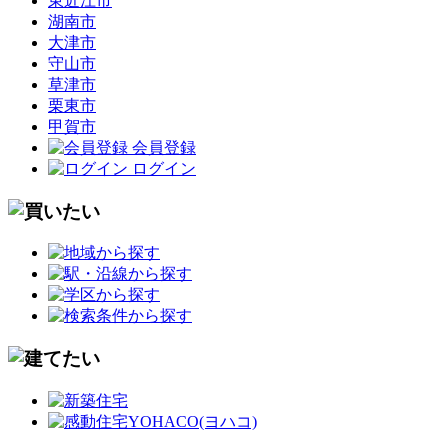
東近江市
湖南市
大津市
守山市
草津市
栗東市
甲賀市
会員登録
ログイン