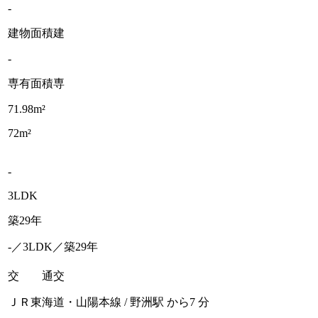
-
建物面積
建
-
専有面積
専
71.98m²
72m²
-
3LDK
築29年
-／3LDK／築29年
交 通
交
ＪＲ東海道・山陽本線 / 野洲駅 から7 分