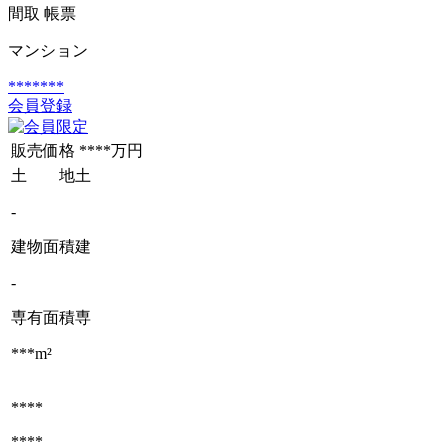
間取
帳票
マンション
*******
会員登録
販売価格
****万円
土 地
土
-
建物面積
建
-
専有面積
専
***m²
****
****