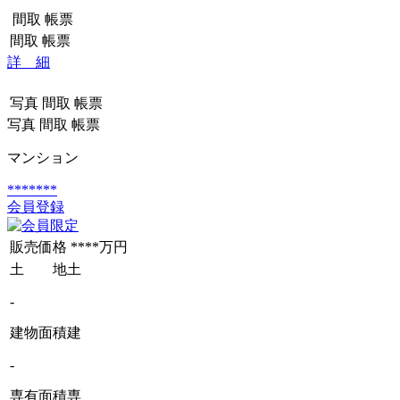
間取
帳票
間取
帳票
詳 細
写真
間取
帳票
写真
間取
帳票
マンション
*******
会員登録
販売価格
****万円
土 地
土
-
建物面積
建
-
専有面積
専