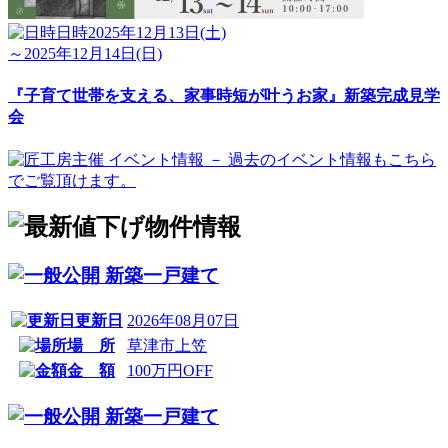
日時
2025年12月13日(土)
～2025年12月14日(日)
『子育て世帯を支える、家事時短が叶うお家』新築完成見学
会
新築一戸建て
更新日
2026年08月07日
場 所
草津市上笠
金 額
100万円OFF
新築一戸建て