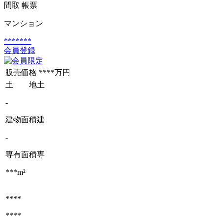
間取
帳票
マンション
*******
会員登録
販売価格
****万円
土 地
土
-
建物面積
建
-
専有面積
専
***m²
****
****