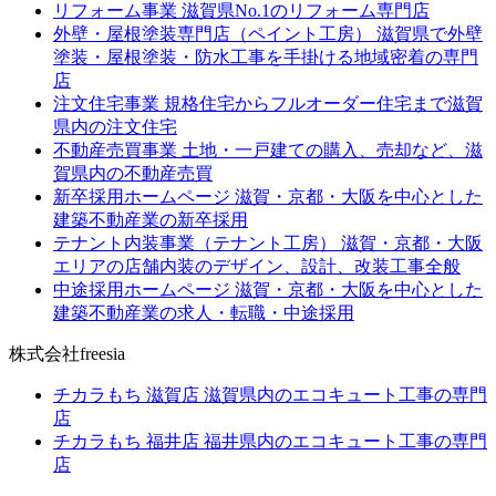
リフォーム事業
滋賀県No.1のリフォーム専門店
外壁・屋根塗装専門店（ペイント工房）
滋賀県で外壁
塗装・屋根塗装・防水工事を手掛ける地域密着の専門
店
注文住宅事業
規格住宅からフルオーダー住宅まで滋賀
県内の注文住宅
不動産売買事業
土地・一戸建ての購入、売却など、滋
賀県内の不動産売買
新卒採用ホームページ
滋賀・京都・大阪を中心とした
建築不動産業の新卒採用
テナント内装事業（テナント工房）
滋賀・京都・大阪
エリアの店舗内装のデザイン、設計、改装工事全般
中途採用ホームページ
滋賀・京都・大阪を中心とした
建築不動産業の求人・転職・中途採用
株式会社freesia
チカラもち 滋賀店
滋賀県内のエコキュート工事の専門
店
チカラもち 福井店
福井県内のエコキュート工事の専門
店