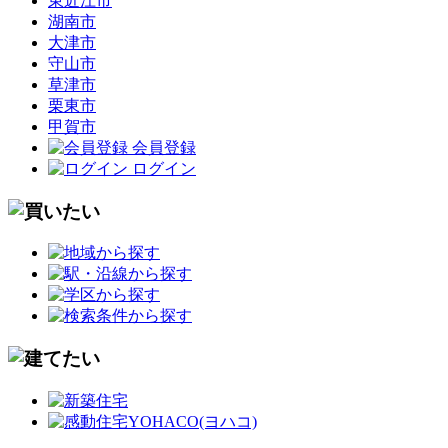
東近江市
湖南市
大津市
守山市
草津市
栗東市
甲賀市
会員登録
ログイン