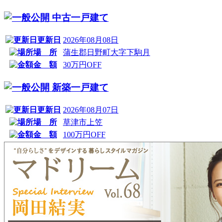
中古一戸建て
更新日
2026年08月08日
場 所
蒲生郡日野町大字下駒月
金 額
30万円OFF
新築一戸建て
更新日
2026年08月07日
場 所
草津市上笠
金 額
100万円OFF