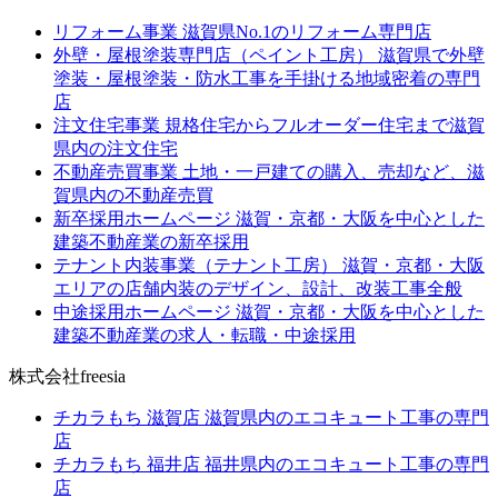
リフォーム事業
滋賀県No.1のリフォーム専門店
外壁・屋根塗装専門店（ペイント工房）
滋賀県で外壁
塗装・屋根塗装・防水工事を手掛ける地域密着の専門
店
注文住宅事業
規格住宅からフルオーダー住宅まで滋賀
県内の注文住宅
不動産売買事業
土地・一戸建ての購入、売却など、滋
賀県内の不動産売買
新卒採用ホームページ
滋賀・京都・大阪を中心とした
建築不動産業の新卒採用
テナント内装事業（テナント工房）
滋賀・京都・大阪
エリアの店舗内装のデザイン、設計、改装工事全般
中途採用ホームページ
滋賀・京都・大阪を中心とした
建築不動産業の求人・転職・中途採用
株式会社freesia
チカラもち 滋賀店
滋賀県内のエコキュート工事の専門
店
チカラもち 福井店
福井県内のエコキュート工事の専門
店