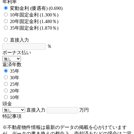
年利率
変動金利 (優遇有) (0.690)
10年固定金利 (1.300％)
20年固定金利 (1.480％)
35年固定金利 (1.870％)
直接入力
％
ボーナス払い
返済年数
35年
30年
25年
20年
10年
頭金
直接入力
万円
特記事項
※不動産物件情報は最新のデータの掲載を心がけています
が、データの書き換えの都合上、売却済みなどの場合はご容