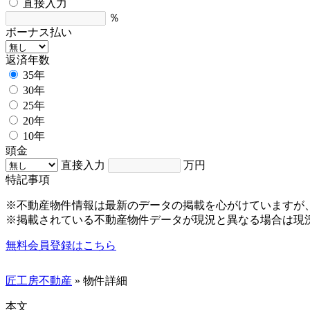
直接入力
％
ボーナス払い
返済年数
35年
30年
25年
20年
10年
頭金
直接入力
万円
特記事項
※不動産物件情報は最新のデータの掲載を心がけていますが
※掲載されている不動産物件データが現況と異なる場合は現
無料会員登録はこちら
匠工房不動産
» 物件詳細
本文