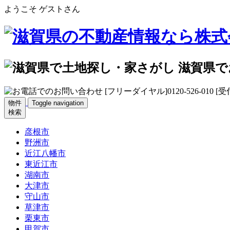
ようこそ ゲストさん
物件
Toggle navigation
検索
彦根市
野洲市
近江八幡市
東近江市
湖南市
大津市
守山市
草津市
栗東市
甲賀市