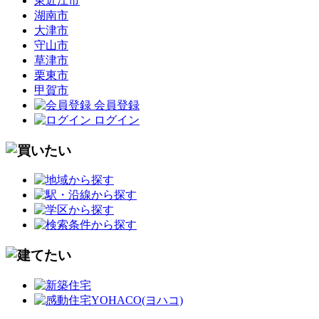
東近江市
湖南市
大津市
守山市
草津市
栗東市
甲賀市
会員登録
ログイン