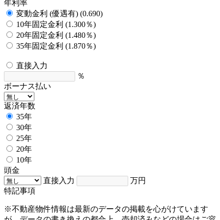
年利率
変動金利 (優遇有) (0.690)
10年固定金利 (1.300％)
20年固定金利 (1.480％)
35年固定金利 (1.870％)
直接入力
％
ボーナス払い
返済年数
35年
30年
25年
20年
10年
頭金
直接入力
万円
特記事項
※不動産物件情報は最新のデータの掲載を心がけています
が、データの書き換えの都合上、売却済みなどの場合はご容