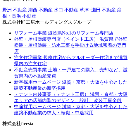
野洲 不動産
湖西 不動産
水口 不動産
草津･瀬田 不動産
彦
根・長浜 不動産
株式会社匠工房ホールディングスグループ
リフォーム事業
滋賀県No.1のリフォーム専門店
外壁・屋根塗装専門店（ペイント工房）
滋賀県で外壁
塗装・屋根塗装・防水工事を手掛ける地域密着の専門
店
注文住宅事業
規格住宅からフルオーダー住宅まで滋賀
県内の注文住宅
不動産売買事業
土地・一戸建ての購入、売却など、滋
賀県内の不動産売買
新卒採用ホームページ
滋賀・京都・大阪を中心とした
建築不動産業の新卒採用
テナント内装事業（テナント工房）
滋賀・京都・大阪
エリアの店舗内装のデザイン、設計、改装工事全般
中途採用ホームページ
滋賀・京都・大阪を中心とした
建築不動産業の求人・転職・中途採用
株式会社freesia