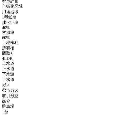
都市計画
市街化区域
用途地域
1種低層
建ぺい率
40%
容積率
60%
土地権利
所有権
間取り
4LDK
上水道
上水道
下水道
下水道
ガス
都市ガス
取引形態
媒介
駐車場
1台