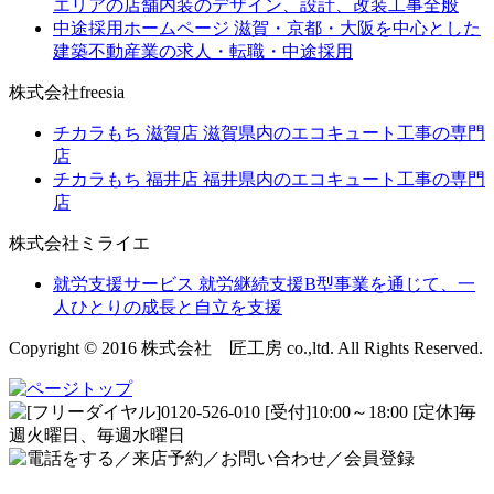
エリアの店舗内装のデザイン、設計、改装工事全般
中途採用ホームページ
滋賀・京都・大阪を中心とした
建築不動産業の求人・転職・中途採用
株式会社freesia
チカラもち 滋賀店
滋賀県内のエコキュート工事の専門
店
チカラもち 福井店
福井県内のエコキュート工事の専門
店
株式会社ミライエ
就労支援サービス
就労継続支援B型事業を通じて、一
人ひとりの成長と自立を支援
Copyright © 2016 株式会社 匠工房 co.,ltd. All Rights Reserved.