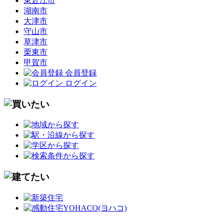
東近江市
湖南市
大津市
守山市
草津市
栗東市
甲賀市
会員登録
ログイン