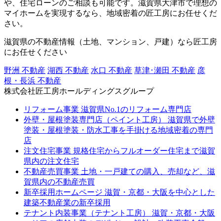
や、住宅ローンのご相談も可能です。滋賀県大津市で理想の
マイホームを実現するなら、地域密着の匠工房にお任せくだ
さい。
滋賀県の不動産情報（土地、マンション、戸建）なら匠工房
にお任せください
野洲 不動産
湖西 不動産
水口 不動産
草津･瀬田 不動産
彦
根・長浜 不動産
株式会社匠工房ホールディングスグループ
リフォーム事業
滋賀県No.1のリフォーム専門店
外壁・屋根塗装専門店（ペイント工房）
滋賀県で外壁
塗装・屋根塗装・防水工事を手掛ける地域密着の専門
店
注文住宅事業
規格住宅からフルオーダー住宅まで滋賀
県内の注文住宅
不動産売買事業
土地・一戸建ての購入、売却など、滋
賀県内の不動産売買
新卒採用ホームページ
滋賀・京都・大阪を中心とした
建築不動産業の新卒採用
テナント内装事業（テナント工房）
滋賀・京都・大阪