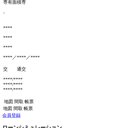
専有面積
専
-
****
****
****
****／****／****
交 通
交
****/****
****/****
****/****
地図
間取
帳票
地図
間取
帳票
会員登録
ローンシミュレーション