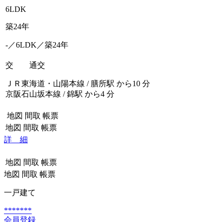
6LDK
築24年
-／6LDK／築24年
交 通
交
ＪＲ東海道・山陽本線 / 膳所駅 から10 分
京阪石山坂本線 / 錦駅 から4 分
地図
間取
帳票
地図
間取
帳票
詳 細
地図
間取
帳票
地図
間取
帳票
一戸建て
*******
会員登録