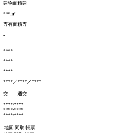
建物面積
建
***m²
専有面積
専
-
****
****
****
****／****／****
交 通
交
****/****
****/****
****/****
地図
間取
帳票