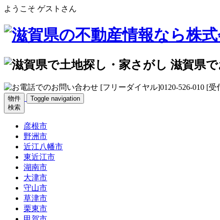
ようこそ ゲストさん
物件
Toggle navigation
検索
彦根市
野洲市
近江八幡市
東近江市
湖南市
大津市
守山市
草津市
栗東市
甲賀市