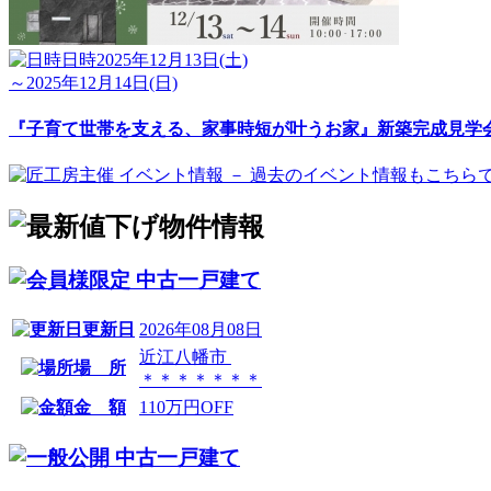
日時
2025年12月13日(土)
～2025年12月14日(日)
『子育て世帯を支える、家事時短が叶うお家』新築完成見学
中古一戸建て
更新日
2026年08月08日
近江八幡市
場 所
＊＊＊＊＊＊＊
金 額
110万円OFF
中古一戸建て