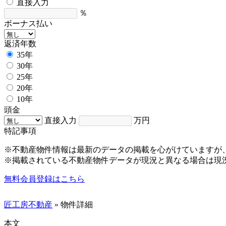
直接入力
％
ボーナス払い
返済年数
35年
30年
25年
20年
10年
頭金
直接入力
万円
特記事項
※不動産物件情報は最新のデータの掲載を心がけていますが
※掲載されている不動産物件データが現況と異なる場合は現
無料会員登録はこちら
匠工房不動産
» 物件詳細
本文